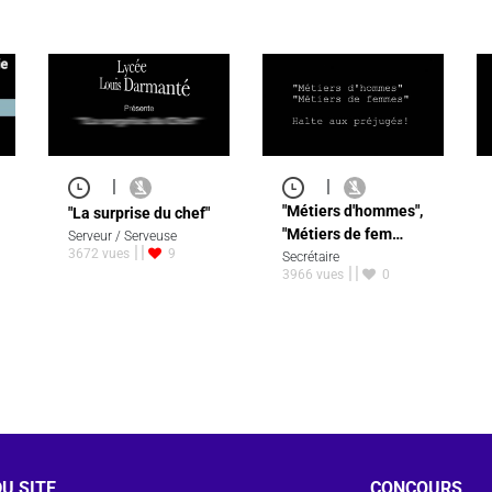
|
|
"Métiers d'hommes",
"La surprise du chef"
"Métiers de fem…
Serveur / Serveuse
3672 vues
9
Secrétaire
3966 vues
0
U SITE
CONCOURS