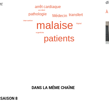
d’
ME
arrêt cardiaque
accident
À
pathologie
transfert
Médecin
malaise
intervention
hôpital
urgentiste
patients
DANS LA MÊME CHAÎNE
 SAISON 8