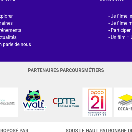
plorer
Je filme l
haines
Je filme 
vénements
Participer
tualités
Un film = 
n parle de nous
PARTENAIRES PARCOURSMÉTIERS
PROPOSÉ PAR
SOUS LE HAUT PATRONAGE D