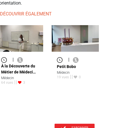
orientation.
 DÉCOUVRIR ÉGALEMENT
|
|
À la Découverte du
Petit Bobo
Métier de Médeci…
Médecin
19 vues
0
Médecin
64 vues
3
S'ABONNER