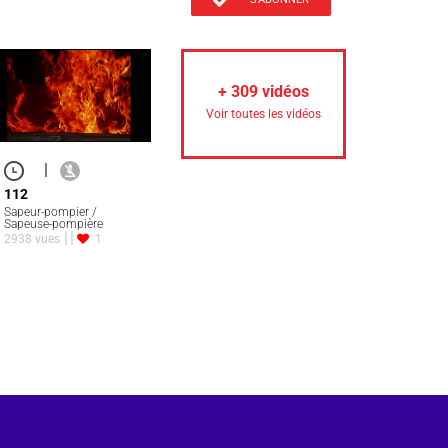
+
309
vidéos
Voir toutes les vidéos
|
112
Sapeur-pompier /
Sapeuse-pompière
2938 vues
1