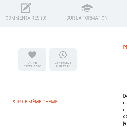
COMMENTAIRES (0)
SUR LA FORMATION
P
J'AIME
JE REGARDE
CETTE VIDÉO
PLUS TARD
m
D
SUR LE MÊME THEME :
c
u
d
j