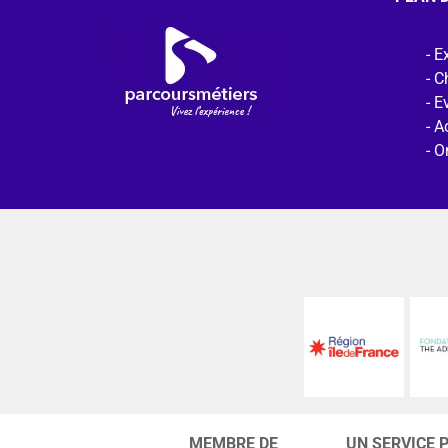
Ex
C
E
Ac
O
MEMBRE DE
UN SERVICE 