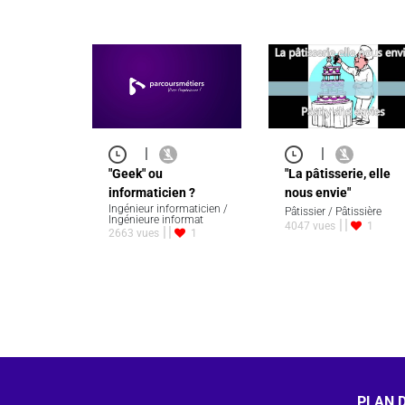
|
|
"Geek" ou
"La pâtisserie, elle
informaticien ?
nous envie"
Ingénieur informaticien /
Pâtissier / Pâtissière
Ingénieure informat
4047 vues
1
2663 vues
1
PLAN D