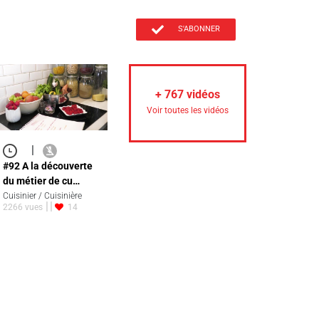
S'ABONNER
+
767
vidéos
Voir toutes les vidéos
|
#92 A la découverte
du métier de cu…
Cuisinier / Cuisinière
2266 vues
14