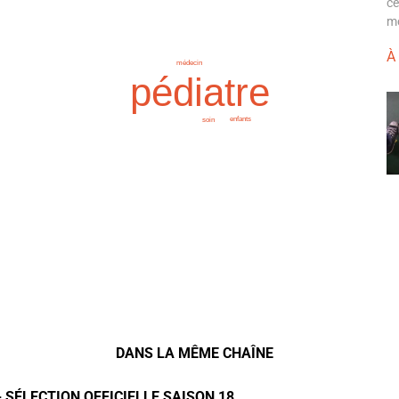
ce
mo
À
médecin
pédiatre
enfants
soin
DANS LA MÊME CHAÎNE
- SÉLECTION OFFICIELLE SAISON 18