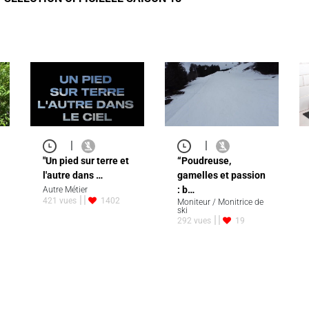
|
|
"Un pied sur terre et
“Poudreuse,
l'autre dans …
gamelles et passion
: b…
Autre Métier
421 vues
1402
Moniteur / Monitrice de
ski
292 vues
19