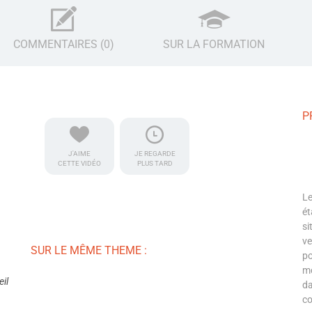
COMMENTAIRES (0)
SUR LA FORMATION
P
J'AIME
JE REGARDE
CETTE VIDÉO
PLUS TARD
Le
ét
si
ve
SUR LE MÊME THEME :
po
mo
il
da
co