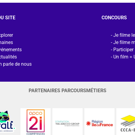
U SITE
CONCOURS
plorer
Je filme l
haines
Je filme 
vénements
Participer
tualités
Un film = 
n parle de nous
PARTENAIRES PARCOURSMÉTIERS