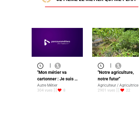
|
|
"Mon métier va
"Notre agriculture,
cartonner : Je suis …
notre futur"
Autre Métier
Agriculteur / Agricultrice
304 vues
8
2901 vues
22