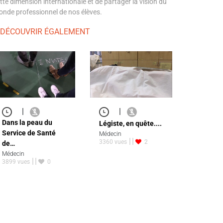
tte dimension internationale et de partager la vision du
nde professionnel de nos élèves.
 DÉCOUVRIR ÉGALEMENT
|
|
Dans la peau du
Légiste, en quête....
Service de Santé
Médecin
3360 vues
2
de…
Médecin
3899 vues
0