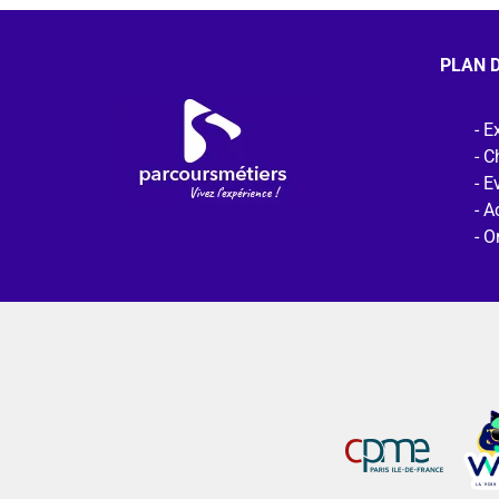
PLAN D
Ex
C
E
Ac
O