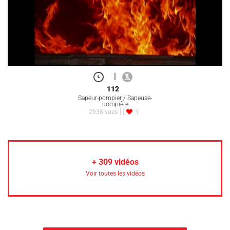
|
112
Sapeur-pompier / Sapeuse-
pompière
2938 vues
1
+
309
vidéos
Voir toutes les vidéos