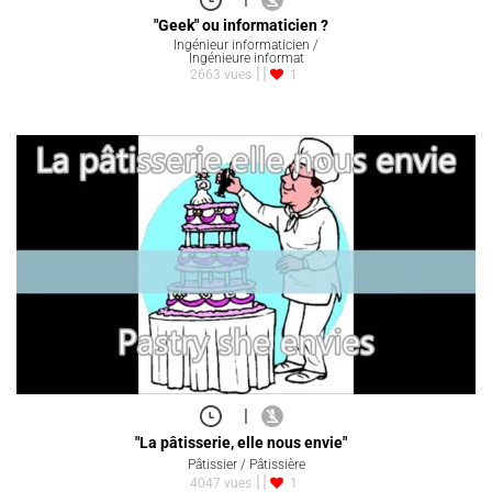
"Geek" ou informaticien ?
Ingénieur informaticien /
Ingénieure informat
2663 vues
1
|
"La pâtisserie, elle nous envie"
Pâtissier / Pâtissière
4047 vues
1