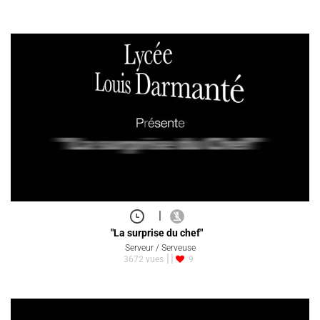
|
"La surprise du chef"
Serveur / Serveuse
3672 vues
9