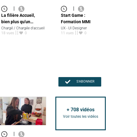
|
|
La filière Accueil,
Start Game :
bien plus qu'un…
Formation MMI
Chargé / Chargée d'accueil
UX - UI Designer
18 vues
0
11 vues
0
S'ABONNER
+
708
vidéos
Voir toutes les vidéos
|