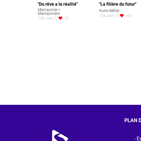
"Du rêve a la réalité"
"La filière du futur"
Maroquinier /
Autre Métier
Maroquinière
726 vues
363
739 vues
75
PLAN D
Ex