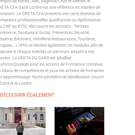
emploi de Nîmes, Alès, Bagnols/Cèze et Mende, le
ETA-CFA Gard-Lozère est une référence en matière de
rmation. Le GRETA-CFA présente une carte étendue de
rmations professionnelles qualifiantes ou diplômantes
u CAP au BTS), elle couvre les secteurs : Tertiaire
mmerce, Sanitaire & Social, Prévention/Sécurité,
dustrie, Bâtiment, Hôtellerie Restauration, Tourisme,
ngues… L’offre se décline également en modules afin de
oposer à chaque individu un parcours adapté à ses
soins. Le GRETA DU GARD est labellisé
uform/Qualiopi pour les actions de Formation continue,
s bilans de compétences et pour les actions de formation
r Apprentissage. Notre périmètre de labellisation couvre
 Gard et la Lozère.
 DÉCOUVRIR ÉGALEMENT