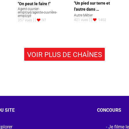
"Un pied sur terre et
"On peut le faire !"
Agent-ouvrier-
l'autre dans …
employé/agente-ouvrière-
Autre Métier
employé
421 vues
1402
357 vues
97
VOIR PLUS DE CHAÎNES
U SITE
CONCOURS
plorer
Je filme l