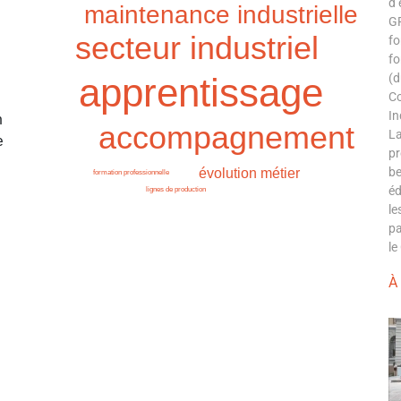
d’
maintenance industrielle
GR
secteur industriel
fo
fo
apprentissage
(d
Co
In
n
accompagnement
La
e
pr
be
évolution métier
formation professionnelle
éd
lignes de production
le
pa
le
À