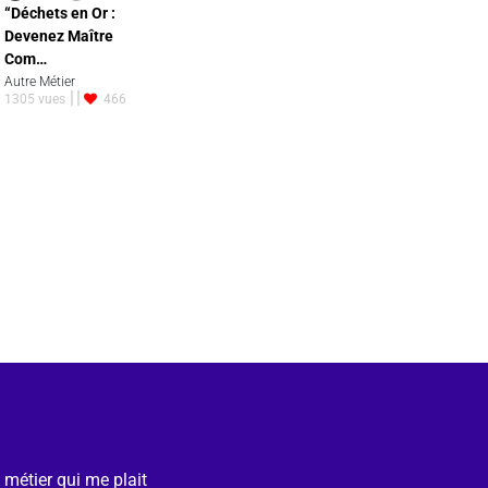
“Déchets en Or :
Devenez Maître
Com…
Autre Métier
1305 vues
466
e métier qui me plait