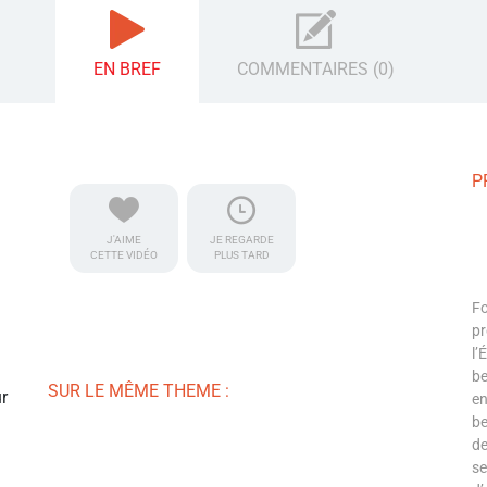
EN BREF
COMMENTAIRES (0)
P
J'AIME
JE REGARDE
CETTE VIDÉO
PLUS TARD
Fo
pr
l’
be
SUR LE MÊME THEME :
r
en
be
de
se