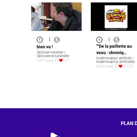
|
|
""De la paillette au
bien vu !
Opticien-lunetier /
veau : chroniq…
Opticienne-lunetière
Inséminateur artificiel /
1573 vues
11
Inséminatrice artificielle
3025 vues
1755
PLAN D