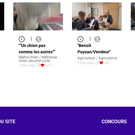
|
|
""Un chien pas
"Benoît
comme les autres""
Paysan/Vendeur"
Maître-chien / Maîtresse-
Agriculteur / Agricultrice
chien sécurité civile
1356 vues
68
1588 vues
277
U SITE
CONCOURS