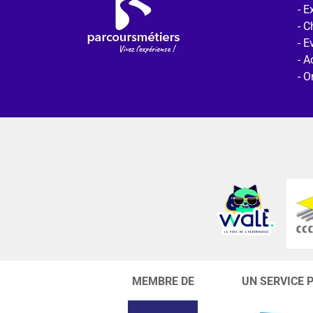
Ex
C
E
Ac
O
MEMBRE DE
UN SERVICE 