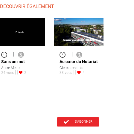
 DÉCOUVRIR ÉGALEMENT
|
|
Sans un mot
Au cœur du Notariat
Autre Métier
Clerc de notaire
24 vues
2
38 vues
4
S'ABONNER