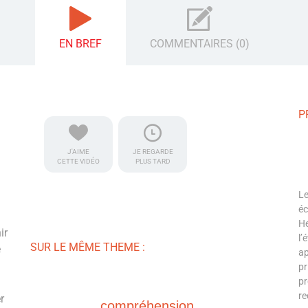
EN BREF
COMMENTAIRES (0)
P
J'AIME
JE REGARDE
CETTE VIDÉO
PLUS TARD
Le
éc
He
ir
l’
SUR LE MÊME THEME :
e
ap
pr
pr
re
r
compréhension