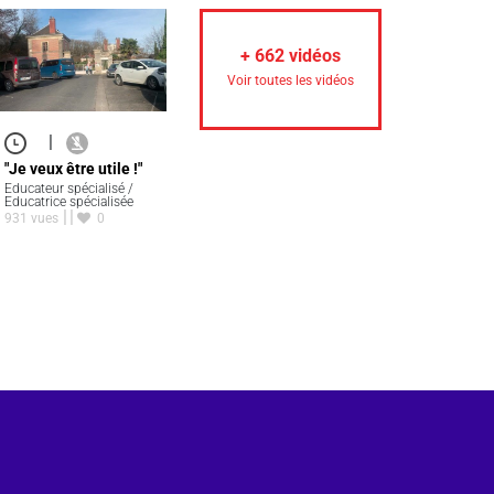
+
662
vidéos
Voir toutes les vidéos
|
"Je veux être utile !"
Educateur spécialisé /
Educatrice spécialisée
931 vues
0