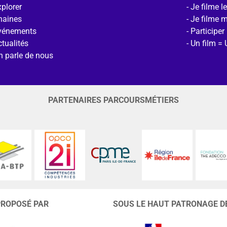
plorer
Je filme l
haines
Je filme 
vénements
Participer
tualités
Un film = 
n parle de nous
PARTENAIRES PARCOURSMÉTIERS
PROPOSÉ PAR
SOUS LE HAUT PATRONAGE D