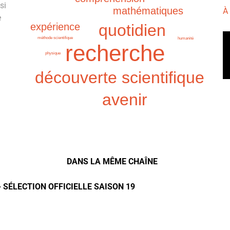
si
mathématiques
À
e
expérience
quotidien
méthode scientifique
humanité
recherche
physique
découverte scientifique
avenir
DANS LA MÊME CHAÎNE
- SÉLECTION OFFICIELLE SAISON 19