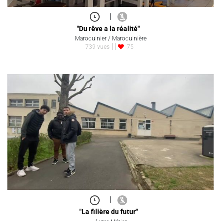
|
"Du rêve a la réalité"
Maroquinier / Maroquinière
739 vues
75
|
"La filière du futur"