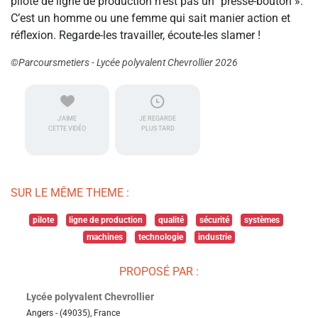
pilote de ligne de production n’est pas un "presse-bouton ».
C’est un homme ou une femme qui sait manier action et
réflexion. Regarde-les travailler, écoute-les slamer !
©Parcoursmetiers - Lycée polyvalent Chevrollier 2026
J'AIME
JE REGARDE
CETTE VIDÉO
PLUS TARD
SUR LE MÊME THEME :
pilote
ligne de production
qualité
sécurité
systèmes
machines
technologie
industrie
PROPOSÉ PAR :
Lycée polyvalent Chevrollier
Angers - (49035), France