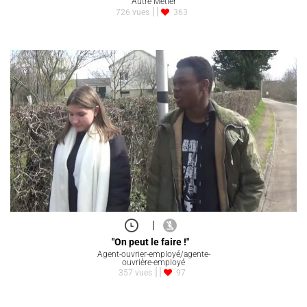
Autre Métier
726 vues
363
|
"On peut le faire !"
Agent-ouvrier-employé/agente-
ouvrière-employé
357 vues
97