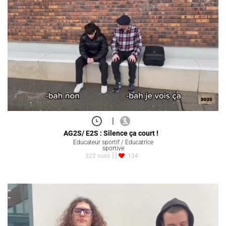
|
AG2S/ E2S : Silence ça court !
Educateur sportif / Educatrice
sportive
322 vues
134