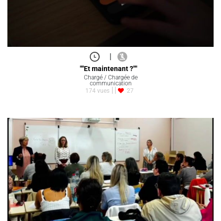
|
""Et maintenant ?""
Chargé / Chargée de
communication
174 vues
27