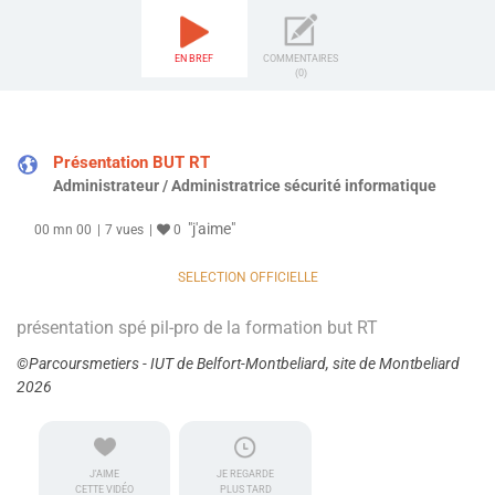
EN BREF
COMMENTAIRES
(0)
Présentation BUT RT
Administrateur / Administratrice sécurité informatique
"j'aime"
00 mn 00
7 vues
0
SELECTION OFFICIELLE
présentation spé pil-pro de la formation but RT
©Parcoursmetiers - IUT de Belfort-Montbeliard, site de Montbeliard
2026
J'AIME
JE REGARDE
CETTE VIDÉO
PLUS TARD