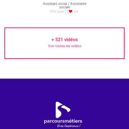
Assistant social / Assistante
sociale
599 vues
94
+
521
vidéos
Voir toutes les vidéos