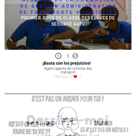
|
¡Basta con los prejuicios!
Agent/agente de contrôle des
transport
330 vues
7