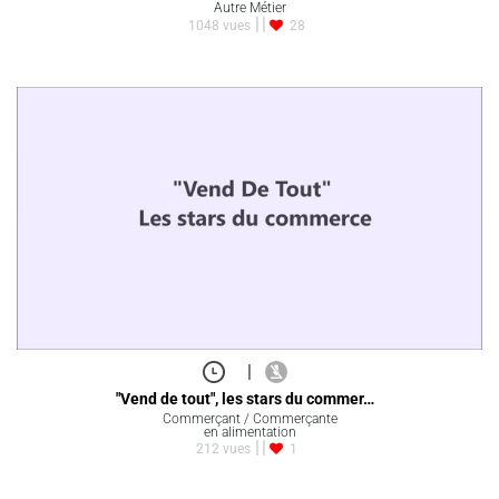
Autre Métier
1048 vues
28
|
"Vend de tout", les stars du commer…
Commerçant / Commerçante
en alimentation
212 vues
1