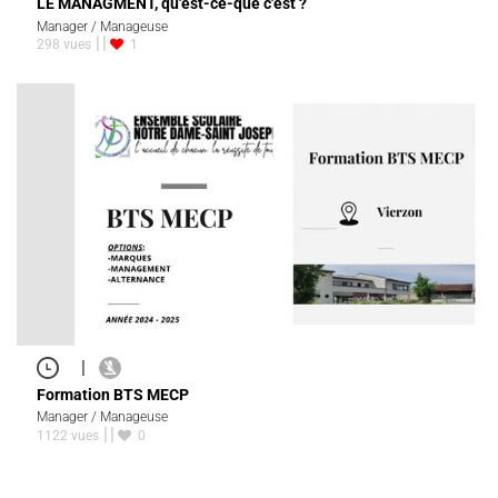
LE MANAGMENT, qu'est-ce-que c'est ?
Manager / Manageuse
298 vues
1
|
Formation BTS MECP
Manager / Manageuse
1122 vues
0