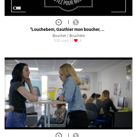
|
''Louchebem, Gauthier mon boucher, …
Boucher / Bouchère
538 vues
8
|