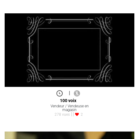
|
100 voix
Vendeur / Vendeuse en
magasin
278 vues
2