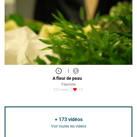
|
A fleur de peau
Fleuriste
322 vues
19
+
173
vidéos
Voir toutes les vidéos