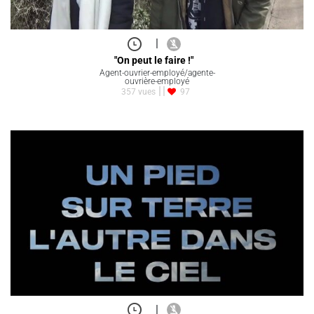
|
"On peut le faire !"
Agent-ouvrier-employé/agente-
ouvrière-employé
357 vues
97
|