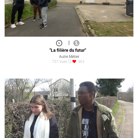
|
"La filière du futur"
Autre Métier
727 vues
363