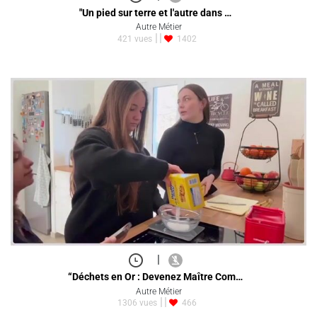
"Un pied sur terre et l'autre dans …
Autre Métier
421 vues
1402
|
“Déchets en Or : Devenez Maître Com…
Autre Métier
1306 vues
466