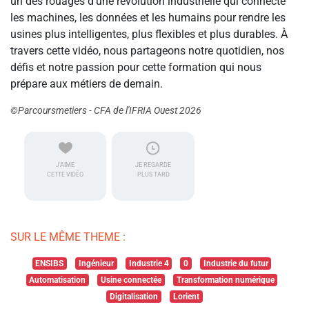
un des rouages d'une révolution industrielle qui connecte
les machines, les données et les humains pour rendre les
usines plus intelligentes, plus flexibles et plus durables. À
travers cette vidéo, nous partageons notre quotidien, nos
défis et notre passion pour cette formation qui nous
prépare aux métiers de demain.
©Parcoursmetiers - CFA de l'IFRIA Ouest 2026
J'AIME
JE REGARDE
CETTE VIDÉO
PLUS TARD
SUR LE MÊME THEME :
ENSIBS
Ingénieur
Industrie 4
0
Industrie du futur
Automatisation
Usine connectée
Transformation numérique
Digitalisation
Lorient