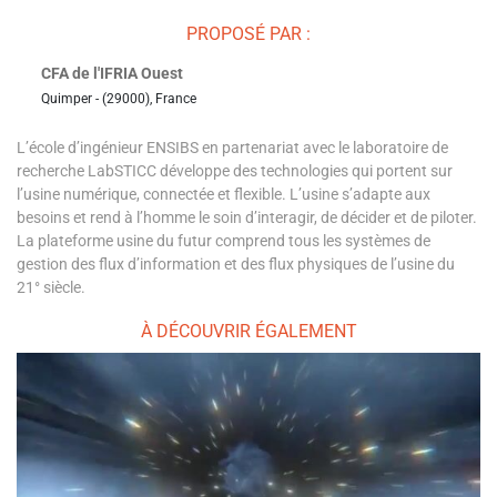
PROPOSÉ PAR :
CFA de l'IFRIA Ouest
Quimper - (29000), France
L’école d’ingénieur ENSIBS en partenariat avec le laboratoire de
recherche LabSTICC développe des technologies qui portent sur
l’usine numérique, connectée et flexible. L’usine s’adapte aux
besoins et rend à l’homme le soin d’interagir, de décider et de piloter.
La plateforme usine du futur comprend tous les systèmes de
gestion des flux d’information et des flux physiques de l’usine du
21° siècle.
À DÉCOUVRIR ÉGALEMENT