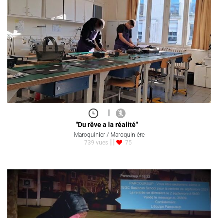
|
"Du rêve a la réalité"
Maroquinier / Maroquinière
739 vues
75