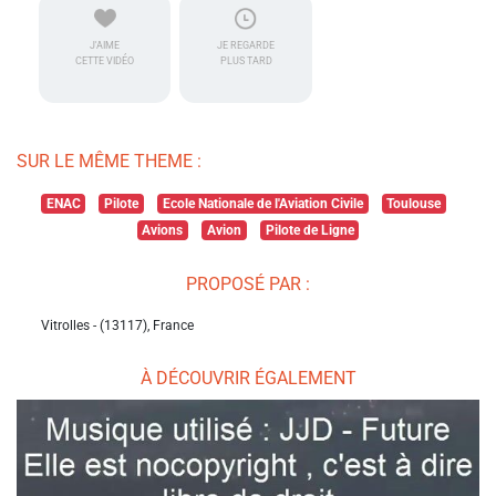
J'AIME
JE REGARDE
CETTE VIDÉO
PLUS TARD
SUR LE MÊME THEME :
ENAC
Pilote
Ecole Nationale de l'Aviation Civile
Toulouse
Avions
Avion
Pilote de Ligne
PROPOSÉ PAR :
Vitrolles - (13117), France
À DÉCOUVRIR ÉGALEMENT