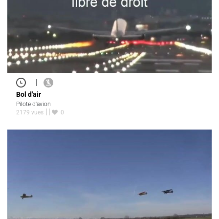
|
Bol d'air
Pilote d'avion
2179 vues
0