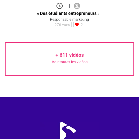
|
« Des étudiants entrepreneurs »
Responsable marketing
276 vues
2
+
611
vidéos
Voir toutes les vidéos