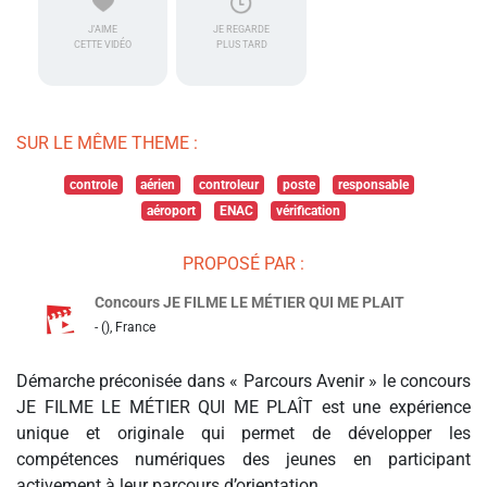
J'AIME
JE REGARDE
CETTE VIDÉO
PLUS TARD
SUR LE MÊME THEME :
controle
aérien
controleur
poste
responsable
aéroport
ENAC
vérification
PROPOSÉ PAR :
Concours JE FILME LE MÉTIER QUI ME PLAIT
- (), France
Démarche préconisée dans « Parcours Avenir » le concours
JE FILME LE MÉTIER QUI ME PLAÎT est une expérience
unique et originale qui permet de développer les
compétences numériques des jeunes en participant
activement à leur parcours d’orientation.