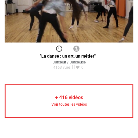
|
"La danse : un art, un métier"
Danseur / Danseuse
4163 vues
0
+
416
vidéos
Voir toutes les vidéos