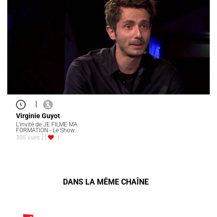
|
Virginie Guyot
L'invité de JE FILME MA
FORMATION - Le Show
308 vues
1
DANS LA MÊME CHAÎNE