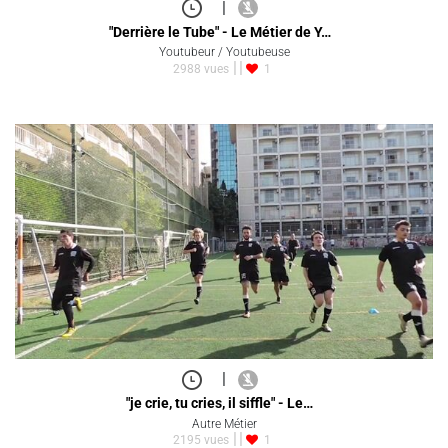
|
"Derrière le Tube" - Le Métier de Y…
Youtubeur / Youtubeuse
2988 vues
1
|
"je crie, tu cries, il siffle" - Le…
Autre Métier
2195 vues
1