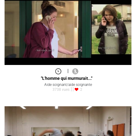
|
"L'homme qui murmurait..."
Aide soignant/aide soignante
3738 vues
2