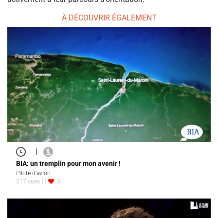
À DÉCOUVRIR ÉGALEMENT
|
BIA: un tremplin pour mon avenir !
Pilote d'avion
217 vues
3