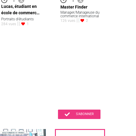
Lucas, étudiant en
Master Finder
école de commerc…
Manager/Manageuse du
commerce international
Portraits d'étudiants
126 vues
2
284 vues
1
S'ABONNER