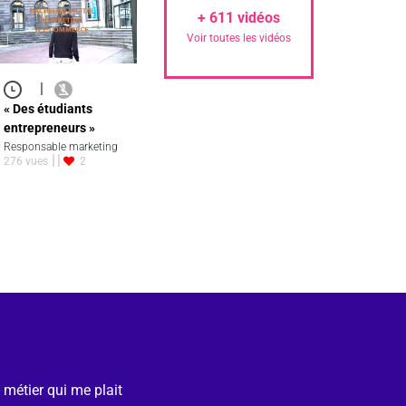
+
611
vidéos
Voir toutes les vidéos
|
« Des étudiants
entrepreneurs »
Responsable marketing
276 vues
2
e métier qui me plait