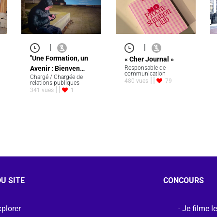
|
|
"Une Formation, un
« Cher Journal »
Avenir : Bienven…
Responsable de
communication
Chargé / Chargée de
480 vues
79
relations publiques
341 vues
1
U SITE
CONCOURS
plorer
Je filme l