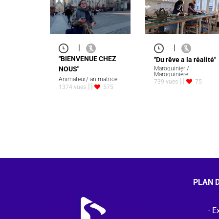
|
|
"BIENVENUE CHEZ
"Du rêve a la réalité"
NOUS"
Maroquinier /
Maroquinière
Animateur/ animatrice
739 vues
75
1374 vues
575
PLAN D
Ex