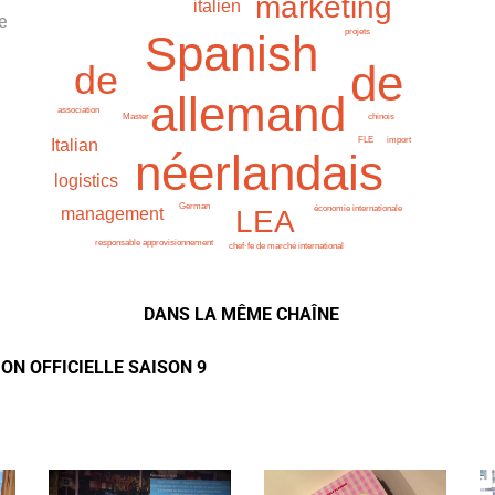
marketing
italien
e
Spanish
projets
de
de
allemand
association
chinois
Master
import
FLE
Italian
néerlandais
logistics
German
économie internationale
LEA
management
responsable approvisionnement
chef·fe de marché international
DANS LA MÊME CHAÎNE
ON OFFICIELLE SAISON 9