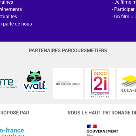
haines
Je filme 
vénements
Participer
tualités
Un film = 
n parle de nous
PARTENAIRES PARCOURSMÉTIERS
PROPOSÉ PAR
SOUS LE HAUT PATRONAGE D