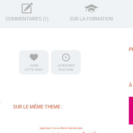
COMMENTAIRES (1)
SUR LA FORMATION
P
J'AIME
JE REGARDE
CETTE VIDÉO
PLUS TARD
À
r
SUR LE MÊME THEME :
a
négociateur·trice en affaires internationales