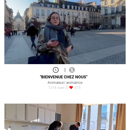
|
"BIENVENUE CHEZ NOUS"
Animateur/ animatrice
1374 vues
575