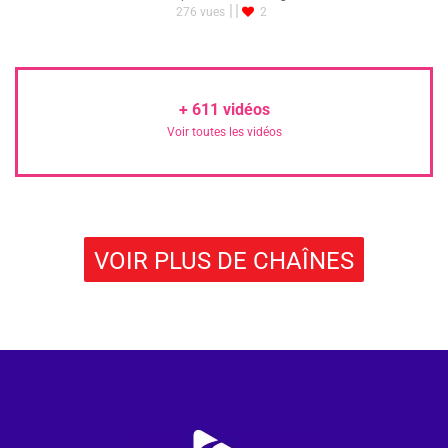
276 vues
2
+
611
vidéos
Voir toutes les vidéos
VOIR PLUS DE CHAÎNES