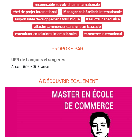
responsable supply chain internationale
chef de projet international
Manager en hôtellerie internationale
responsable développement touristique
traducteur spécialisé
attaché commercial dans une ambassade
consultant en relations internationales
commerce international
PROPOSÉ PAR :
UFR de Langues étrangères
Arras - (62030), France
À DÉCOUVRIR ÉGALEMENT