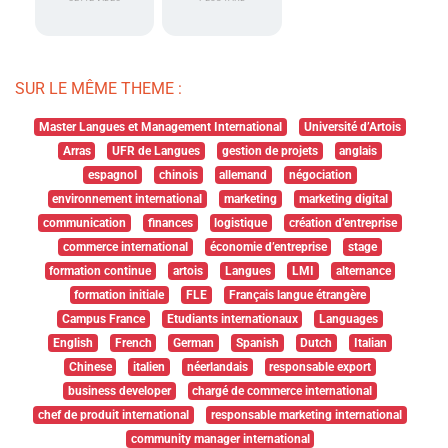
SUR LE MÊME THEME :
Master Langues et Management International
Université d’Artois
Arras
UFR de Langues
gestion de projets
anglais
espagnol
chinois
allemand
négociation
environnement international
marketing
marketing digital
communication
finances
logistique
création d’entreprise
commerce international
économie d’entreprise
stage
formation continue
artois
Langues
LMI
alternance
formation initiale
FLE
Français langue étrangère
Campus France
Etudiants internationaux
Languages
English
French
German
Spanish
Dutch
Italian
Chinese
italien
néerlandais
responsable export
business developer
chargé de commerce international
chef de produit international
responsable marketing international
community manager international