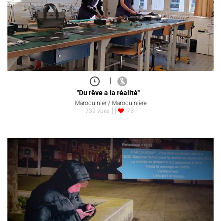
|
"Du rêve a la réalité"
Maroquinier / Maroquinière
739 vues
75