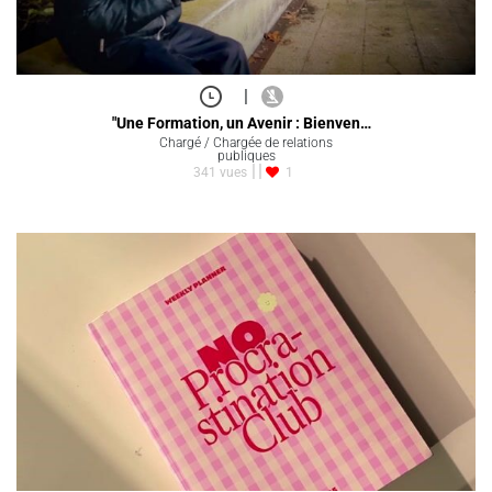
|
"Une Formation, un Avenir : Bienven…
Chargé / Chargée de relations
publiques
341 vues
1