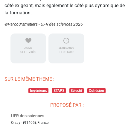
côté exigeant, mais également le côté plus dynamique de
la formation.
©Parcoursmetiers - UFR des sciences 2026
J'AIME
JE REGARDE
CETTE VIDÉO
PLUS TARD
SUR LE MÊME THEME :
Ingénieurs
STAPS
Sélectif
Cohésion
PROPOSÉ PAR :
UFR des sciences
Orsay - (91405), France