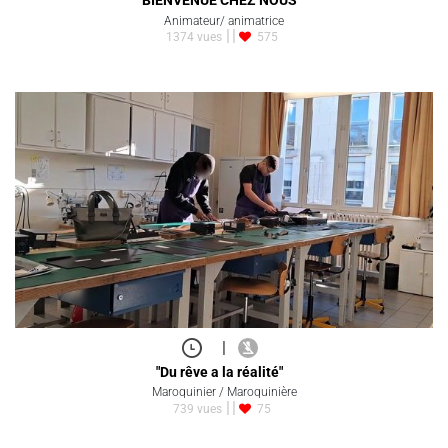
"BIENVENUE CHEZ NOUS"
Animateur/ animatrice
1374 vues
575
|
"Du rêve a la réalité"
Maroquinier / Maroquinière
739 vues
75