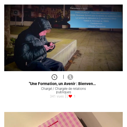
|
"Une Formation, un Avenir : Bienven…
Chargé / Chargée de relations
publiques
341 vues
1