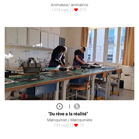
Animateur/ animatrice
1374 vues
575
|
"Du rêve a la réalité"
Maroquinier / Maroquinière
739 vues
75