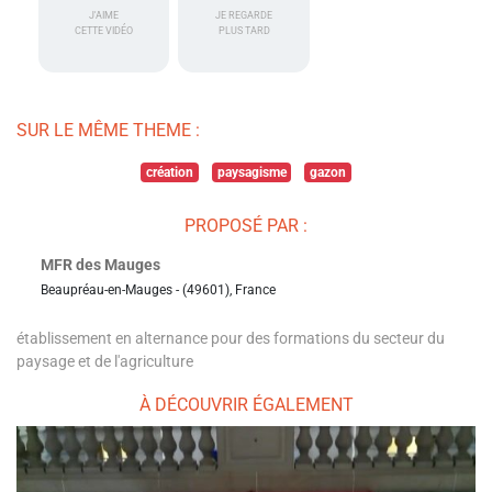
J'AIME
JE REGARDE
CETTE VIDÉO
PLUS TARD
SUR LE MÊME THEME :
création
paysagisme
gazon
PROPOSÉ PAR :
MFR des Mauges
Beaupréau-en-Mauges - (49601), France
établissement en alternance pour des formations du secteur du
paysage et de l'agriculture
À DÉCOUVRIR ÉGALEMENT