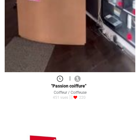
|
"Passion coiffure"
Coiffeur / Coiffeuse
451 vues
220