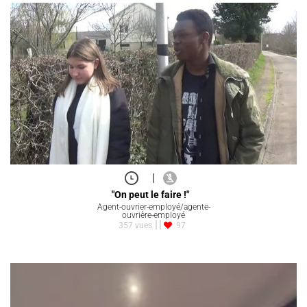
|
"On peut le faire !"
Agent-ouvrier-employé/agente-
ouvrière-employé
357 vues
97