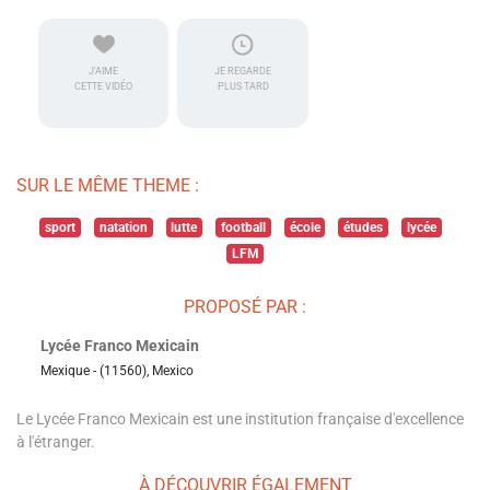
J'AIME
JE REGARDE
CETTE VIDÉO
PLUS TARD
SUR LE MÊME THEME :
sport
natation
lutte
football
école
études
lycée
LFM
PROPOSÉ PAR :
Lycée Franco Mexicain
Mexique - (11560), Mexico
Le Lycée Franco Mexicain est une institution française d'excellence
à l'étranger.
À DÉCOUVRIR ÉGALEMENT