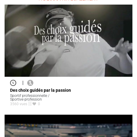
|
Des choix guidés par la passion
Sportif professionnelle /
Sportive profession
3560 vues
0