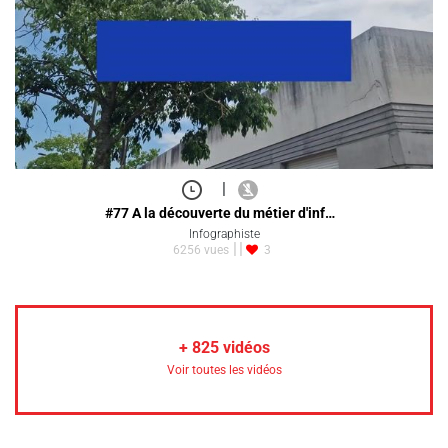
|
#77 A la découverte du métier d'inf…
Infographiste
6256 vues
3
+
825
vidéos
Voir toutes les vidéos