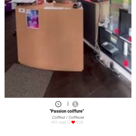
|
"Passion coiffure"
Coiffeur / Coiffeuse
451 vues
220