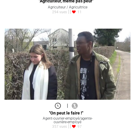
"Agriculteur, même pas peur"
Agriculteur / Agricultrice
294 vues
11
|
"On peut le faire !"
Agent-ouvrier-employé/agente-
ouvrière-employé
357 vues
97