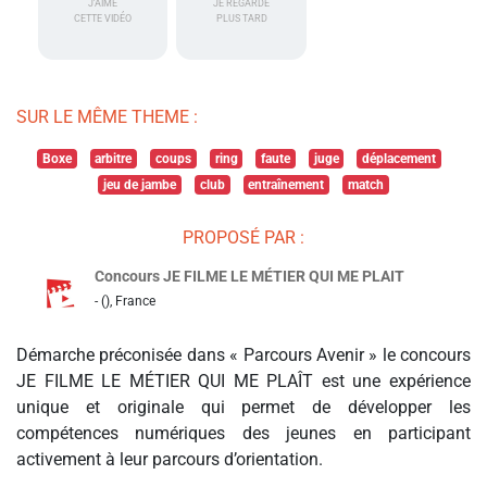
J'AIME
JE REGARDE
CETTE VIDÉO
PLUS TARD
SUR LE MÊME THEME :
Boxe
arbitre
coups
ring
faute
juge
déplacement
jeu de jambe
club
entraînement
match
PROPOSÉ PAR :
Concours JE FILME LE MÉTIER QUI ME PLAIT
- (), France
Démarche préconisée dans « Parcours Avenir » le concours
JE FILME LE MÉTIER QUI ME PLAÎT est une expérience
unique et originale qui permet de développer les
compétences numériques des jeunes en participant
activement à leur parcours d’orientation.