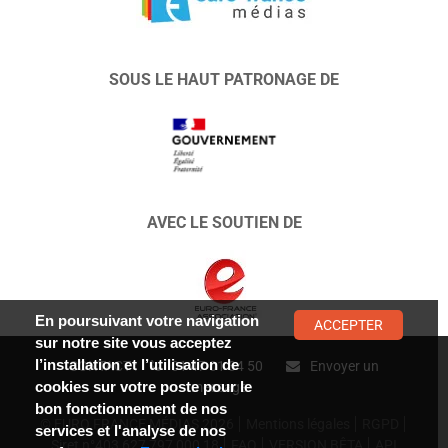
SOUS LE HAUT PATRONAGE DE
AVEC LE SOUTIEN DE
En poursuivant votre navigation
ACCEPTER
sur notre site vous acceptez
l’installation et l’utilisation de
CONTACT :
01 47 01 34 50
Envoyer un
cookies sur votre poste pour le
message
bon fonctionnement de nos
© EURO FRANCE MÉDIAS 2026
Mentions légales
RGPD
services et l'analyse de nos
Siret n°403 627 797 000 18
FAQ
VERSION BÊTA
API