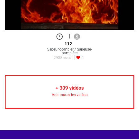
|
112
Sapeur-pompier / Sapeuse-
pompière
2938 vues
1
+
309
vidéos
Voir toutes les vidéos