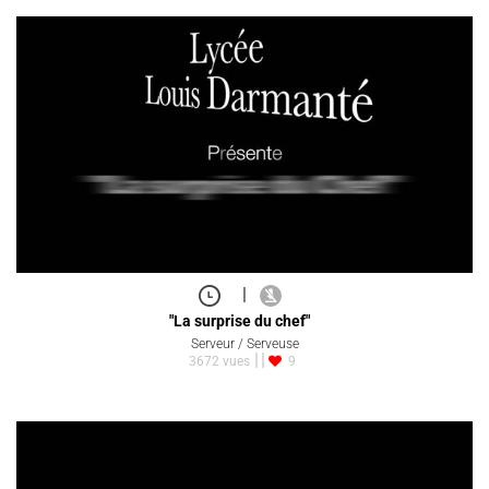
|
"La surprise du chef"
Serveur / Serveuse
3672 vues
9