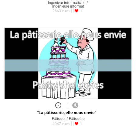
Ingénieur informaticien /
Ingénieure informat
2663 vues
1
|
"La pâtisserie, elle nous envie"
Pâtissier / Pâtissière
4047 vues
1