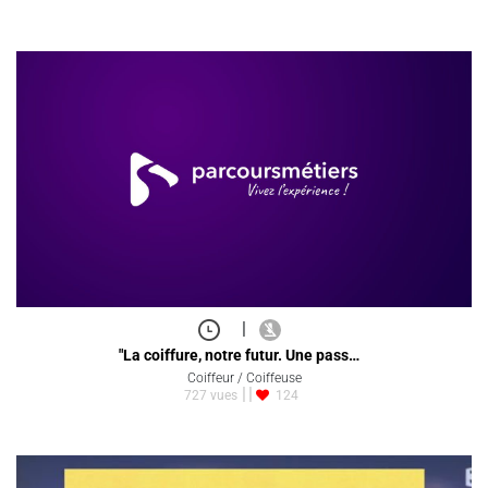
|
"La coiffure, notre futur. Une pass…
Coiffeur / Coiffeuse
727 vues
124