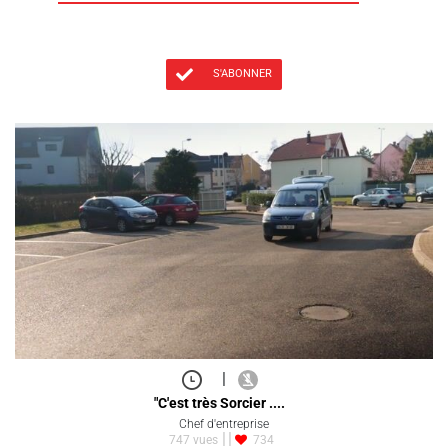
S'ABONNER
|
"C'est très Sorcier ....
Chef d'entreprise
747 vues
734