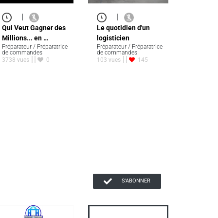
|
|
Qui Veut Gagner des
Le quotidien d'un
Millions... en …
logisticien
Préparateur / Préparatrice
Préparateur / Préparatrice
de commandes
de commandes
3738 vues
0
103 vues
145
S'ABONNER