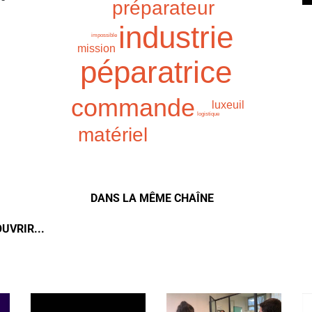
préparateur
industrie
impossible
mission
péparatrice
commande
luxeuil
logistique
matériel
DANS LA MÊME CHAÎNE
UVRIR...