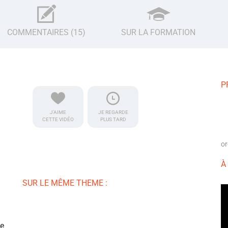
COMMENTAIRES (15)
SUR LA FORMATION
P
J'AIME
JE REGARDE
CETTE VIDÉO
PLUS TARD
or
À
SUR LE MÊME THEME :
ce