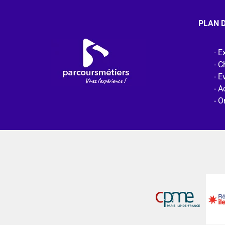
PLAN D
Ex
C
E
Ac
O