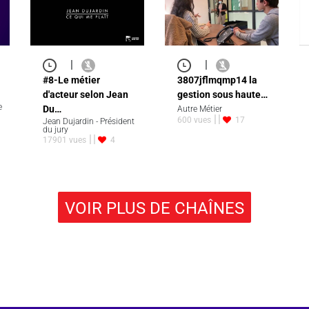
|
|
#8-Le métier
3807jflmqmp14 la
d'acteur selon Jean
gestion sous haute…
e
Du…
Autre Métier
600 vues
17
Jean Dujardin - Président
du jury
17901 vues
4
VOIR PLUS DE CHAÎNES