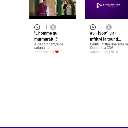
|
|
#5 - [360°] J'ai
"L'homme qui
Infiltré la tour d…
murmurait..."
Cédric Infiltre une Tour d
Aide soignant/aide
Contrôle à CDG
soignante
4869 vues
0
3738 vues
2