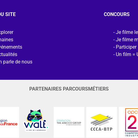
U SITE
CONCOURS
plorer
Je filme l
haines
Je filme 
vénements
Participer
tualités
Un film = 
n parle de nous
PARTENAIRES PARCOURSMÉTIERS