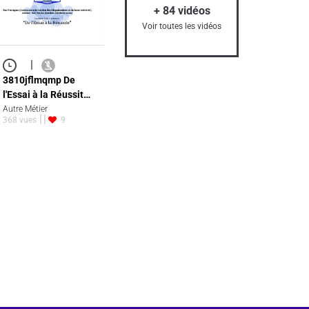
+
84
vidéos
Voir toutes les vidéos
|
3810jflmqmp De
l'Essai à la Réussit…
Autre Métier
368 vues
9