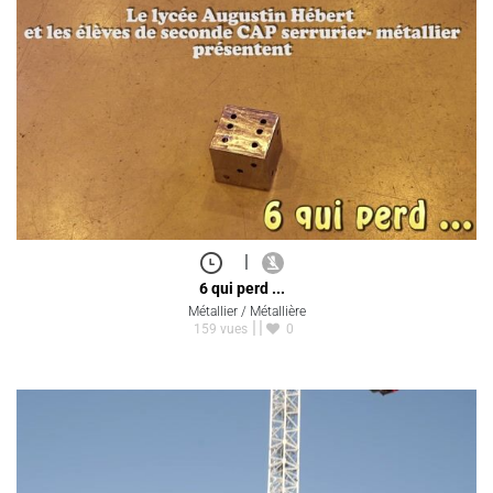
|
6 qui perd ...
Métallier / Métallière
159 vues
0