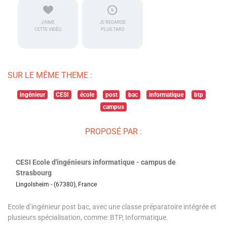
J'AIME
JE REGARDE
CETTE VIDÉO
PLUS TARD
SUR LE MÊME THEME :
ingénieur
CESI
école
post
bac
informatique
btp
campus
PROPOSÉ PAR :
CESI Ecole d'ingénieurs informatique - campus de
Strasbourg
Lingolsheim - (67380), France
Ecole d’ingénieur post bac, avec une classe préparatoire intégrée et
plusieurs spécialisation, comme: BTP, Informatique.