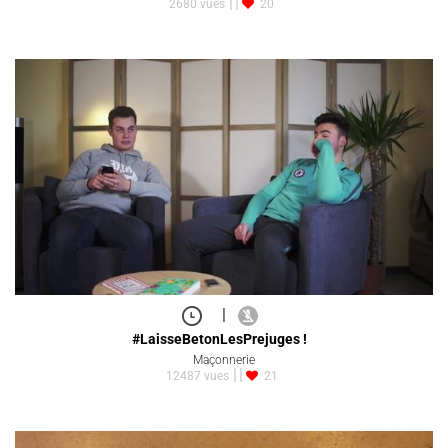
2680 vues
20
|
#LaisseBetonLesPrejuges !
Maçonnerie
12487 vues
21