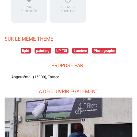
J'AIME
JE REGARDE
CETTE VIDÉO
PLUS TARD
SUR LE MÊME THEME :
light
painting
LP TSI
Lumière
Photographe
PROPOSÉ PAR :
Angoulême - (16000), France
À DÉCOUVRIR ÉGALEMENT