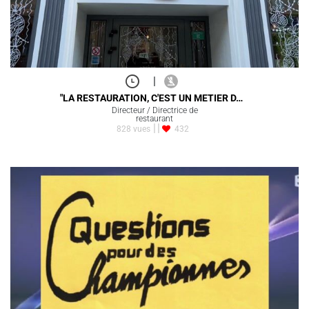
|
"LA RESTAURATION, C'EST UN METIER D…
Directeur / Directrice de
restaurant
828 vues
432