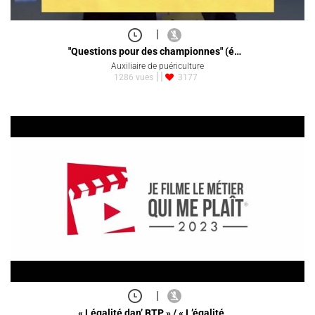
|
"Questions pour des championnes" (é…
Auxiliaire de puériculture
1286 vues
3177
|
« Légalité dan’ BTP » / « L’égalité…