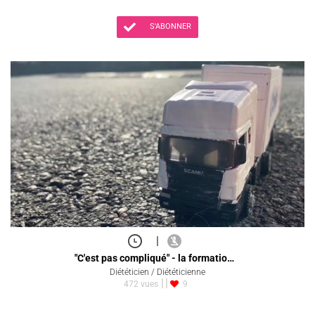
S'ABONNER
|
"C'est pas compliqué" - la formatio…
Diététicien / Diététicienne
472 vues
9