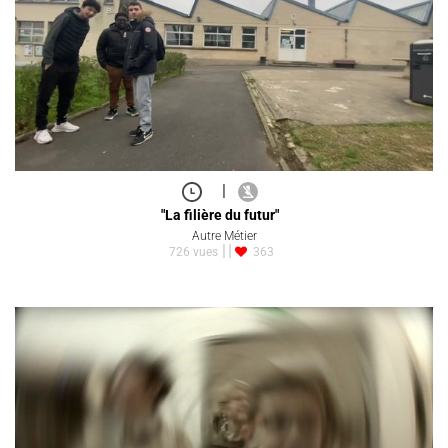
|
"La filière du futur"
Autre Métier
726 vues
363