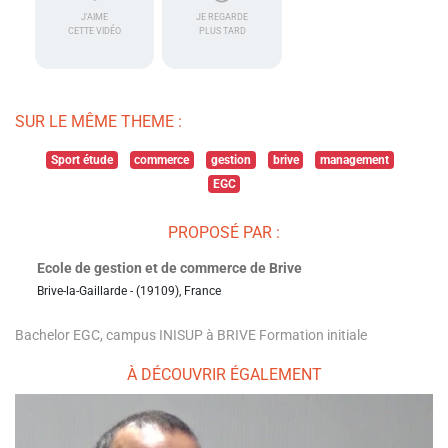
J'AIME
JE REGARDE
CETTE VIDÉO
PLUS TARD
SUR LE MÊME THEME :
Sport étude
commerce
gestion
brive
management
EGC
PROPOSÉ PAR :
Ecole de gestion et de commerce de Brive
Brive-la-Gaillarde - (19109), France
Bachelor EGC, campus INISUP à BRIVE Formation initiale
À DÉCOUVRIR ÉGALEMENT