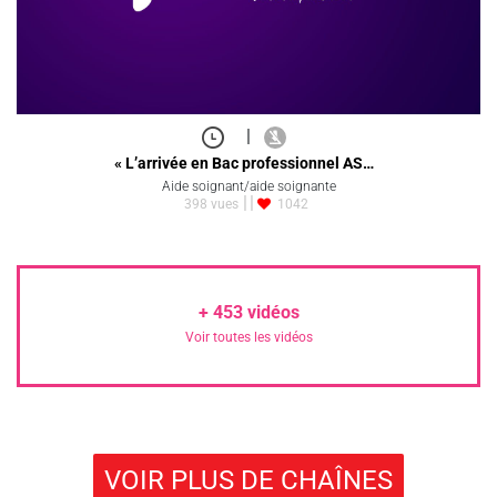
|
« L’arrivée en Bac professionnel AS…
Aide soignant/aide soignante
398 vues
1042
+
453
vidéos
Voir toutes les vidéos
VOIR PLUS DE CHAÎNES