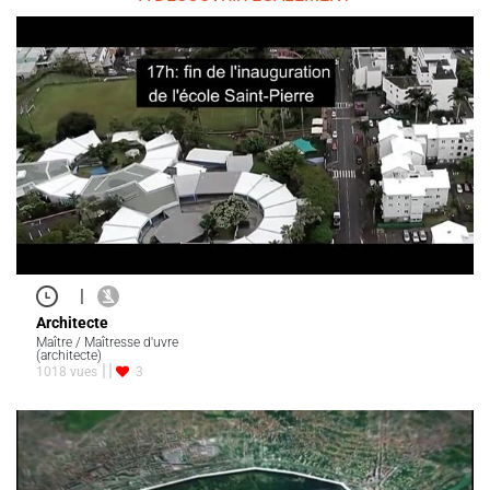
|
Architecte
Maître / Maîtresse d'uvre
(architecte)
1018 vues
3