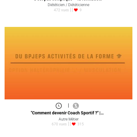
Diététicien / Diététicienne
472 vues
9
|
"Comment devenir Coach Sportif ?" |…
Autre Métier
670 vues
315