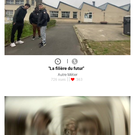
|
"La filière du futur"
Autre Métier
726 vues
363