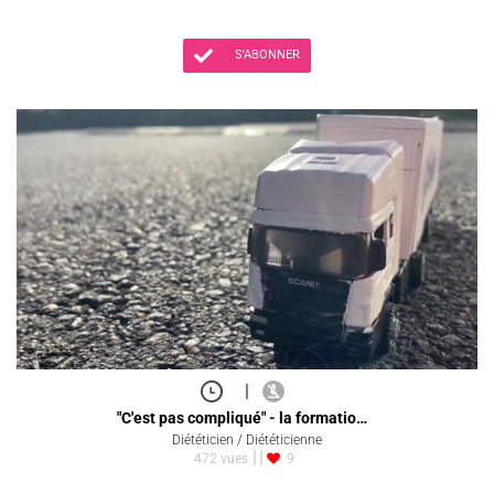
S'ABONNER
|
"C'est pas compliqué" - la formatio…
Diététicien / Diététicienne
472 vues
9