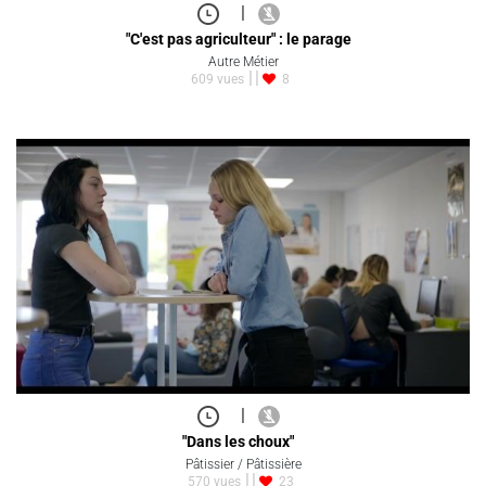
|
"C'est pas agriculteur" : le parage
Autre Métier
609 vues
8
|
"Dans les choux"
Pâtissier / Pâtissière
570 vues
23