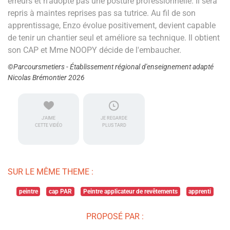
erreurs et n'adopte pas une posture professionnelle. Il sera
repris à maintes reprises pas sa tutrice. Au fil de son
apprentissage, Enzo évolue positivement, devient capable
de tenir un chantier seul et améliore sa technique. Il obtient
son CAP et Mme NOOPY décide de l'embaucher.
©Parcoursmetiers - Établissement régional d'enseignement adapté
Nicolas Brémontier 2026
J'AIME
JE REGARDE
CETTE VIDÉO
PLUS TARD
SUR LE MÊME THEME :
peintre
cap PAR
Peintre applicateur de revêtements
apprenti
PROPOSÉ PAR :