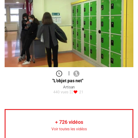
|
"L'objet pas net"
Artisan
440 vues
21
+
726
vidéos
Voir toutes les vidéos