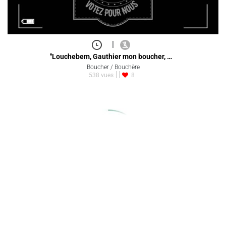
|
''Louchebem, Gauthier mon boucher, …
Boucher / Bouchère
538 vues
8