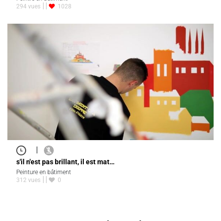
294 vues
1028
|
s'il n'est pas brillant, il est mat…
Peinture en bâtiment
312 vues
0