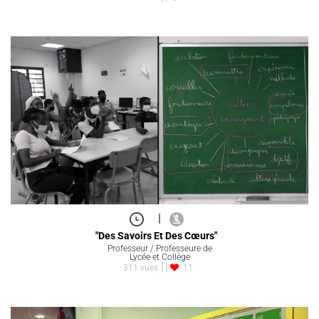
|
"Des Savoirs Et Des Cœurs"
Professeur / Professeure de
Lycée et Collège
311 vues
11