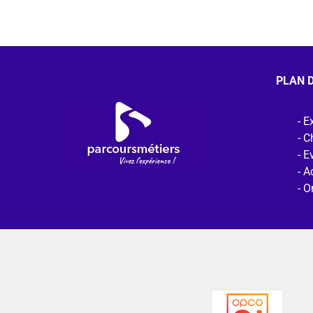
PLAN D
Ex
C
E
Ac
O