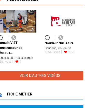
|
|
omain VIET
Soudeur Nucléaire
onstructeur de
Soudeur / Soudeuse
16546 vues
2125
éseaux…
analisateur / Canalisatrice
281 vues
7
VOIR D'AUTRES VIDÉOS
FICHE MÉTIER