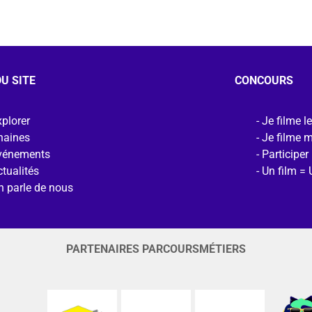
U SITE
CONCOURS
plorer
Je filme l
haines
Je filme 
vénements
Participer
tualités
Un film = 
n parle de nous
PARTENAIRES PARCOURSMÉTIERS