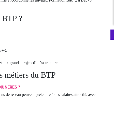
planifie et coordonne les travaux. Formation Bac+2 à Bac+3
e BTP ?
c+3,
t aux grands projets d’infrastructure.
es métiers du BTP
MUNÉRÉS ?
ens de réseau peuvent prétendre à des salaires attractifs avec