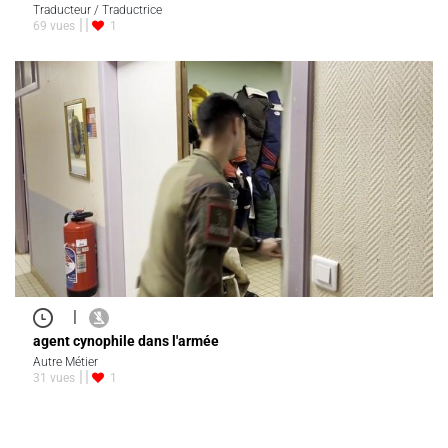
Traducteur / Traductrice
69 vues
1
|
agent cynophile dans l'armée
Autre Métier
31 vues
1