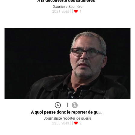
A la découverte des saunières
Saunier / Saunière
2081 vues
1
|
A quoi pense donc le reporter de gu…
Journaliste reporter de guerre
2253 vues
2