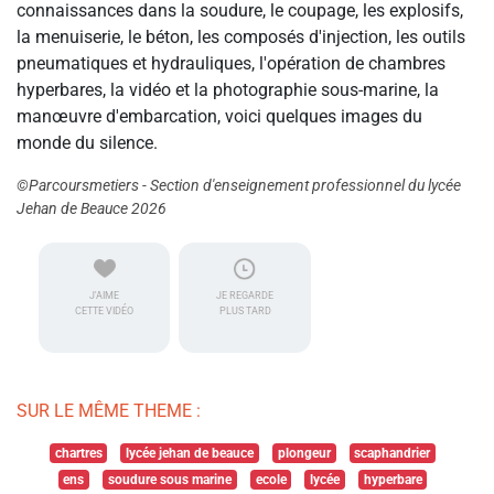
connaissances dans la soudure, le coupage, les explosifs,
la menuiserie, le béton, les composés d'injection, les outils
pneumatiques et hydrauliques, l'opération de chambres
hyperbares, la vidéo et la photographie sous-marine, la
manœuvre d'embarcation, voici quelques images du
monde du silence.
©Parcoursmetiers - Section d'enseignement professionnel du lycée
Jehan de Beauce 2026
J'AIME
JE REGARDE
CETTE VIDÉO
PLUS TARD
SUR LE MÊME THEME :
chartres
lycée jehan de beauce
plongeur
scaphandrier
ens
soudure sous marine
ecole
lycée
hyperbare