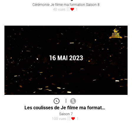
Cérémonie Je filme ma formation Saison 8
40 vues
1
|
Les coulisses de Je filme ma format…
Saison 7
100 vues
1