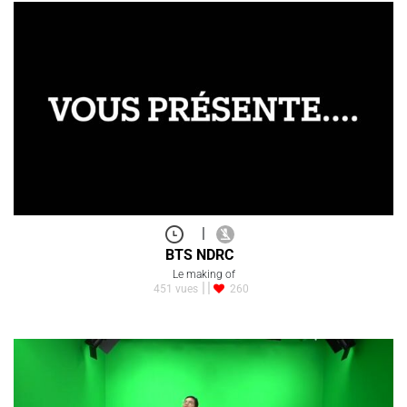
|
BTS NDRC
Le making of
451 vues
260