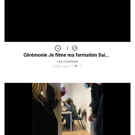
|
Cérémonie Je filme ma formation Sai…
Les coulisses
3188 vues
0