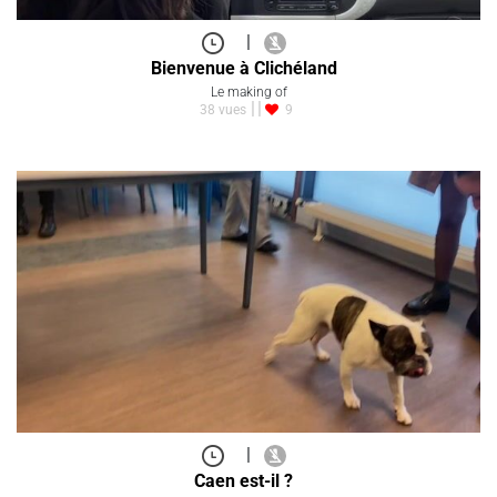
|
Bienvenue à Clichéland
Le making of
38 vues
9
|
Caen est-il ?