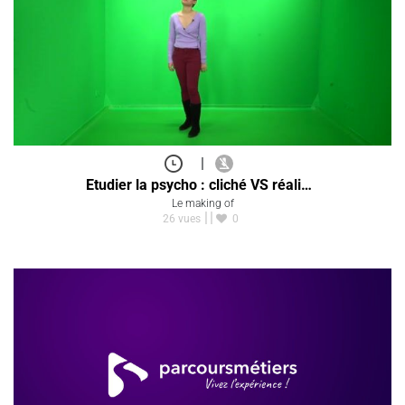
|
Etudier la psycho : cliché VS réali…
Le making of
26 vues
0