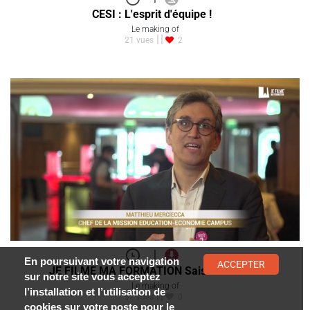
CESI : L'esprit d'équipe !
Le making of
21 vues
2
|
En poursuivant votre navigation
ACCEPTER
JE FILME MA FORMATION Saison 5 - le…
sur notre site vous acceptez
Le making of
l’installation et l’utilisation de
37 vues
0
cookies sur votre poste pour le