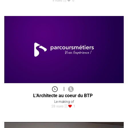
9 vues
0
|
L'Architecte au coeur du BTP
Le making of
28 vues
1