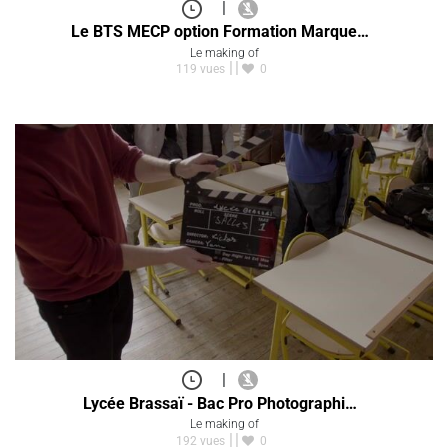
|
Le BTS MECP option Formation Marque…
Le making of
119 vues
0
|
Lycée Brassaï - Bac Pro Photographi…
Le making of
192 vues
0