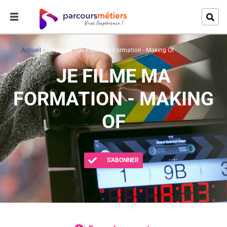
Accueil
Chaines
Je Filme Ma Formation - Making Of
JE FILME MA
FORMATION - MAKING
OF
S'ABONNER