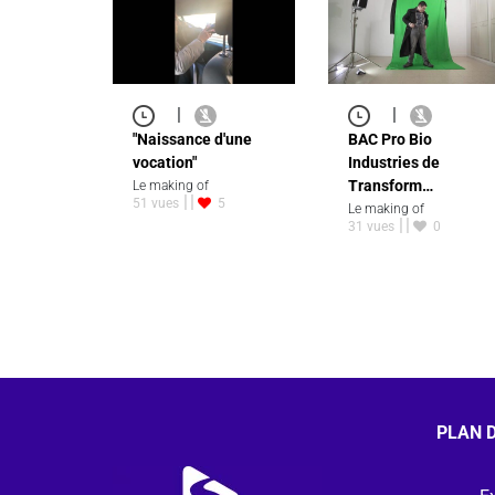
|
|
"Naissance d'une
BAC Pro Bio
vocation"
Industries de
Transform…
Le making of
51 vues
5
Le making of
31 vues
0
PLAN D