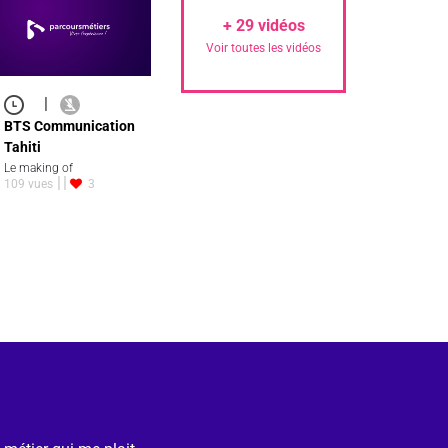
+
29
vidéos
Voir toutes les vidéos
|
BTS Communication
Tahiti
Le making of
109 vues
3