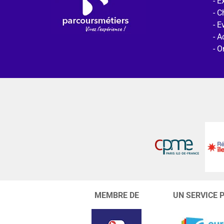
Ex
C
E
Ac
O
MEMBRE DE
UN SERVICE 