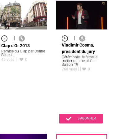
|
|
Vladimir Cosma,
Clap d'Or 2013
Remise du Clap par Coline
président du jury
Serreau
Cérémonie Je filme le
45 vues
0
métier qui me plaît -
Saison 19
768 vues
0
S'ABONNER