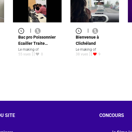
|
|
Bac pro Poissonnier
Bienvenue à
Ecailler Traite…
Clichéland
Le making of
Le making of
55 vues
0
38 vues
9
U SITE
CONCOURS