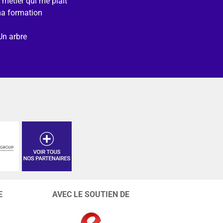
e métier qui me plait
ma formation
Un arbre
E
AVEC LE SOUTIEN DE