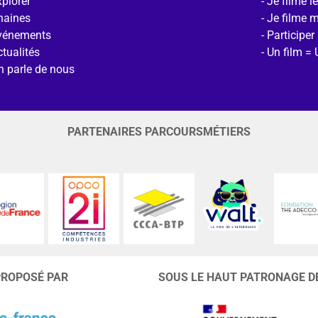
plorer
Je filme l
haines
Je filme 
vénements
Participer
tualités
Un film = 
n parle de nous
PARTENAIRES PARCOURSMÉTIERS
PROPOSÉ PAR
SOUS LE HAUT PATRONAGE D