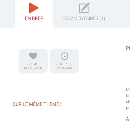
EN BREF
COMMENTAIRES (1)
P
J'AIME
JE REGARDE
CETTE VIDÉO
PLUS TARD
Et
hu
ch
SUR LE MÊME THEME :
pr
À