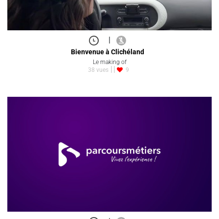
|
Bienvenue à Clichéland
Le making of
38 vues
9