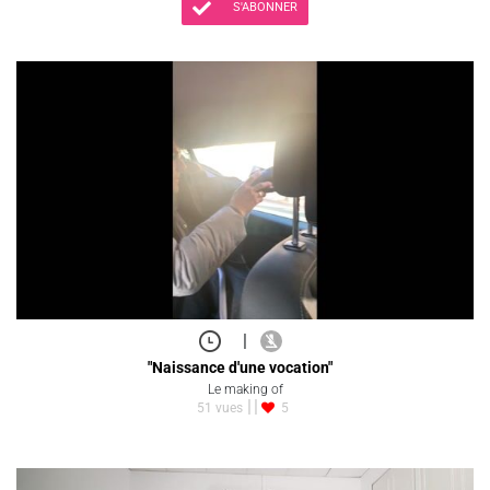
S'ABONNER
|
"Naissance d'une vocation"
Le making of
51 vues
5