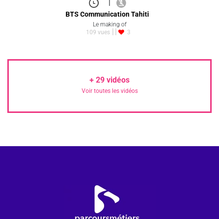
|
BTS Communication Tahiti
Le making of
109 vues
3
+
29
vidéos
Voir toutes les vidéos