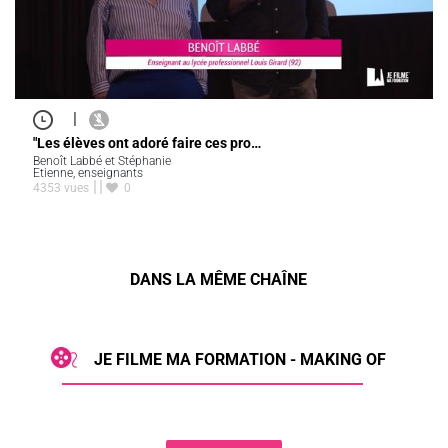
|
"Les élèves ont adoré faire ces pro…
Benoît Labbé et Stéphanie
Etienne, enseignants
4353 vues
0
DANS LA MÊME CHAÎNE
JE FILME MA FORMATION - MAKING OF