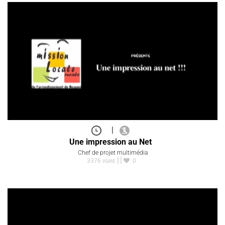
|
Une impression au Net
Chef de projet multimédia
3376 vues
0