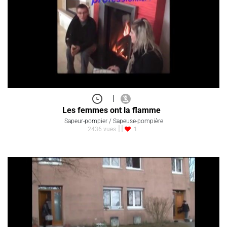
|
Les femmes ont la flamme
Sapeur-pompier / Sapeuse-pompière
2436 vues
1