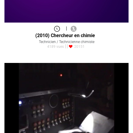
|
(2010) Chercheur en chimie
Technicien / Technicienne chimiste
4189 vues
20151