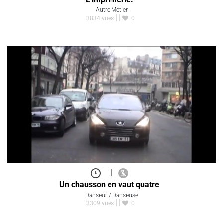
Autre Métier
3834 vues
0
|
Un chausson en vaut quatre
Danseur / Danseuse
3309 vues
0