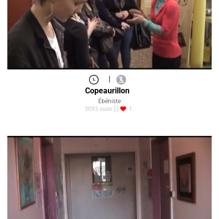
|
Copeaurillon
Ébéniste
3093 vues
1