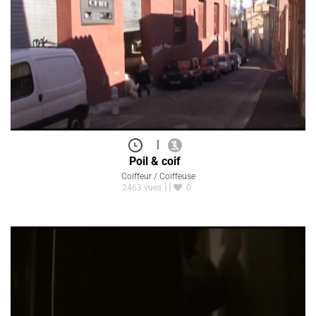
|
Poil & coif
Coiffeur / Coiffeuse
2463 vues
0