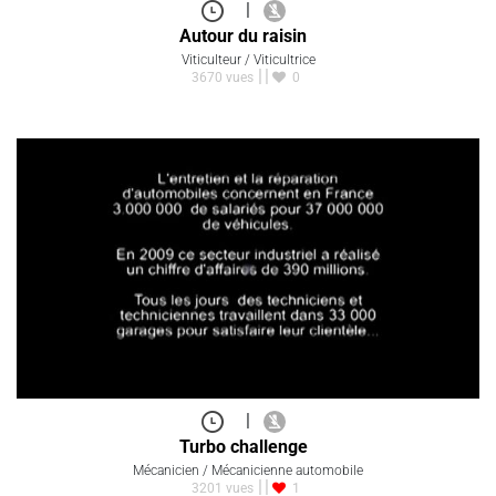
|
Autour du raisin
Viticulteur / Viticultrice
3670 vues
0
|
Turbo challenge
Mécanicien / Mécanicienne automobile
3201 vues
1