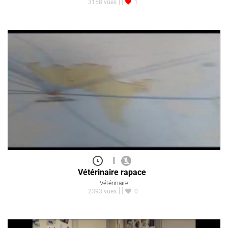
3158 vues
1
|
Vétérinaire rapace
Vétérinaire
2393 vues
0