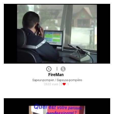
|
FireMan
Sapeur-pompier / Sapeuse-pompière
2632 vues
1