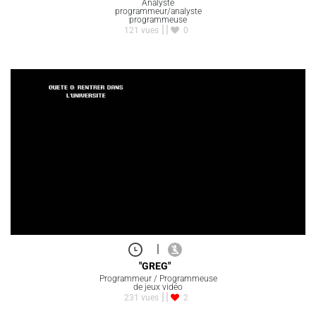
Analyste
programmeur/analyste
programmeuse
121 vues
0
|
"GREG"
Programmeur / Programmeuse
de jeux vidéo
231 vues
2