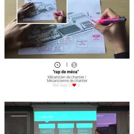
|
"rap de méca"
Mécanicien de chantier /
Mécanicienne de chantier
566 vues
2