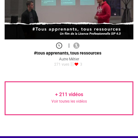
|
#tous apprenants, tous ressources
Autre Métier
271 vues
3
+
211
vidéos
Voir toutes les vidéos