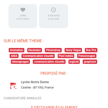
J'AIME
JE REGARDE
CETTE VIDÉO
PLUS TARD
SUR LE MÊME THEME :
Animation
Illustrator
Photoshop
Sony Vegas
Bac Pro
AMA
Communication visuelle
Pluri média
Personnages
témoignages
communication visuelle
logiciel
graphiste
PROPOSÉ PAR :
Lycée Notre Dame
Castres - (81100), France
CANDIDATURE ANNULEE
À DÉCOUVRIR ÉGALEMENT