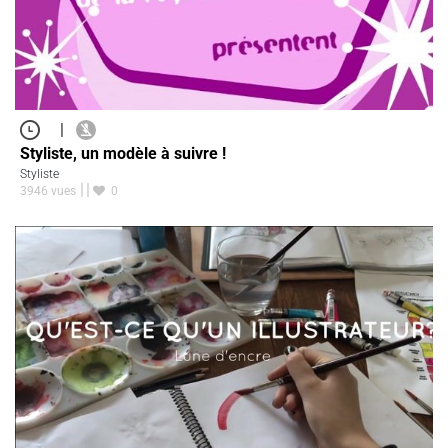
|
Styliste, un modèle à suivre !
Styliste
3946 vues
0