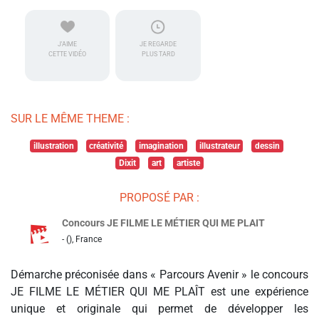
J'AIME
JE REGARDE
CETTE VIDÉO
PLUS TARD
SUR LE MÊME THEME :
illustration
créativité
imagination
illustrateur
dessin
Dixit
art
artiste
PROPOSÉ PAR :
Concours JE FILME LE MÉTIER QUI ME PLAIT
- (), France
Démarche préconisée dans « Parcours Avenir » le concours
JE FILME LE MÉTIER QUI ME PLAÎT est une expérience
unique et originale qui permet de développer les