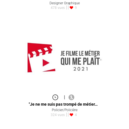
Designer Graphique
478 vues
9
|
"Je ne me suis pas trompé de métier…
Policier/Policière
324 vues
4