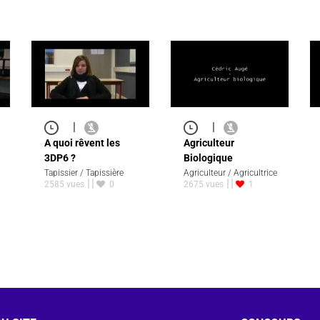
|
|
A quoi rêvent les
Agriculteur
3DP6 ?
Biologique
Tapissier / Tapissière
Agriculteur / Agricultrice
2585 vues
0
2675 vues
1