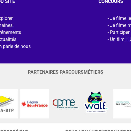
U SITE
CONCOURS
plorer
Je filme l
haines
Je filme 
vénements
Participer
tualités
Un film = 
n parle de nous
PARTENAIRES PARCOURSMÉTIERS