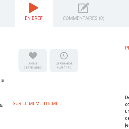
EN BREF
COMMENTAIRES (0)
P
J'AIME
JE REGARDE
CETTE VIDÉO
PLUS TARD
 le
D
SUR LE MÊME THEME :
c
ME
u
d
j