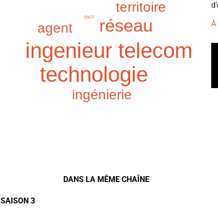
territoire
d’
SNCF
réseau
À
agent
ingenieur telecom
technologie
ingénierie
DANS LA MÊME CHAÎNE
 SAISON 3