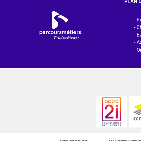
PLAN D
Ex
C
E
Ac
O