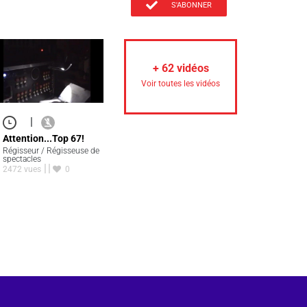
S'ABONNER
+
62
vidéos
Voir toutes les vidéos
|
Attention...Top 67!
Régisseur / Régisseuse de
spectacles
2472 vues
0