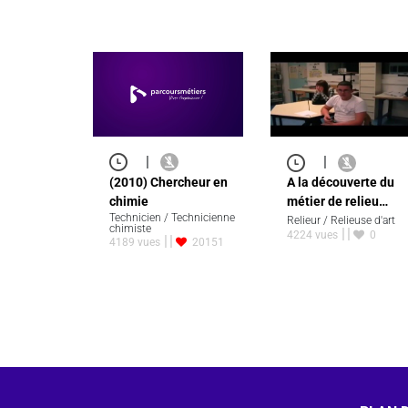
|
|
(2010) Chercheur en
A la découverte du
chimie
métier de relieu…
Technicien / Technicienne
Relieur / Relieuse d'art
chimiste
4224 vues
0
4189 vues
20151