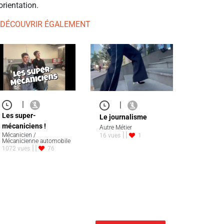
orientation.
 DÉCOUVRIR ÉGALEMENT
|
|
Les super-
Le journalisme
mécaniciens !
Autre Métier
Mécanicien /
16 vues
1
Mécanicienne automobile
1072 vues
76