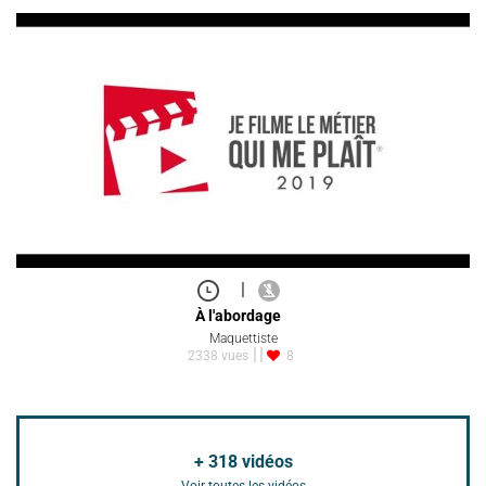
|
À l'abordage
Maquettiste
2338 vues
8
+
318
vidéos