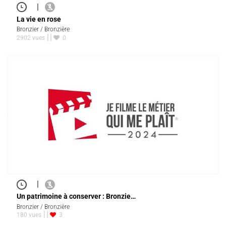
|
La vie en rose
Bronzier / Bronzière
2902 vues
0
|
Un patrimoine à conserver : Bronzie…
Bronzier / Bronzière
180 vues
3