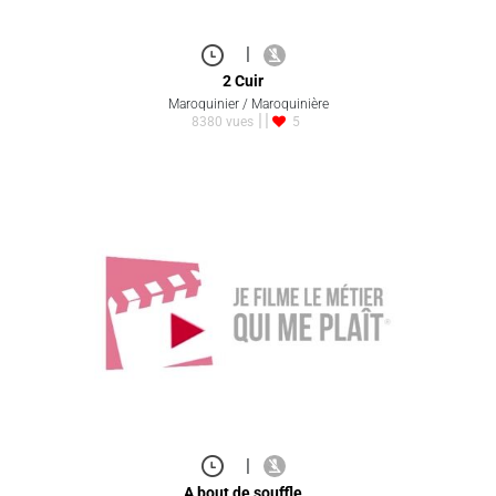
|
2 Cuir
Maroquinier / Maroquinière
8380 vues
5
|
A bout de souffle