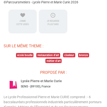
©Parcoursmetiers - Lycée Pierre et Marie Curie 2026
J'AIME
JE REGARDE
CETTE VIDÉO
PLUS TARD
SUR LE MÊME THEME :
ecole boulle
restauration d'art
ciseleur
bronze
métier d'art
PROPOSÉ PAR :
Lycée Pierre et Marie Curie
SENS - (89100), France
Le Lycée Professionnel Pierre et Marie CURIE comprend : - 6
baccalauréats professionnels industriels particulièrement porteurs