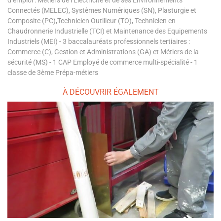
d’emploi : Métiers de l’Électricité et de ses Environnements
Connectés (MELEC), Systèmes Numériques (SN), Plasturgie et
Composite (PC),Technicien Outilleur (TO), Technicien en
Chaudronnerie Industrielle (TCI) et Maintenance des Equipements
Industriels (MEI) - 3 baccalauréats professionnels tertiaires :
Commerce (C), Gestion et Administrations (GA) et Métiers de la
sécurité (MS) - 1 CAP Employé de commerce multi-spécialité - 1
classe de 3ème Prépa-métiers
À DÉCOUVRIR ÉGALEMENT