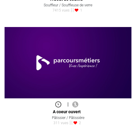
Souffleur / Souffleuse de verre
7415 vues
1
|
A coeur ouvert
Pâtissier / Pâtissière
311 vues
2