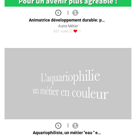
|
Animatrice développement durable: p…
Autre Métier
431 vues
1
|
Aquariophiliste, un métier "eau " e…