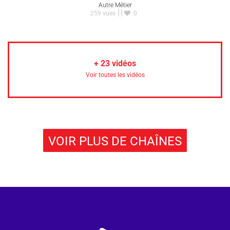
Autre Métier
259 vues
0
+
23
vidéos
Voir toutes les vidéos
VOIR PLUS DE CHAÎNES