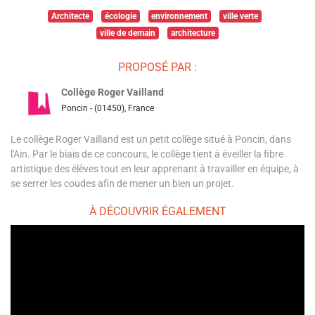
Architecte
écologie
environnement
ville verte
ville de demain
architecture
PROPOSÉ PAR :
Collège Roger Vailland
Poncin - (01450), France
Le collège Roger Vailland est un petit collège situé à Poncin, dans
l'Ain. Par le biais de ce concours, le collège tient à éveiller la fibre
artistique des élèves tout en leur apprenant à travailler en équipe, à
se serrer les coudes afin de mener un bien un projet.
À DÉCOUVRIR ÉGALEMENT