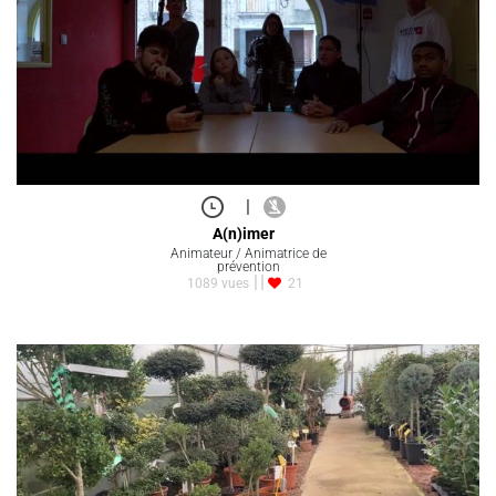
|
A(n)imer
Animateur / Animatrice de
prévention
1089 vues
21