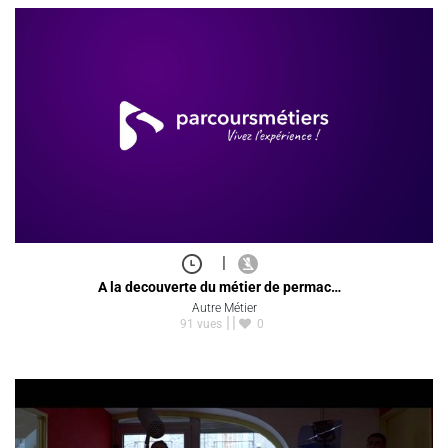
|
A la decouverte du métier de permac…
Autre Métier
91 vues
0