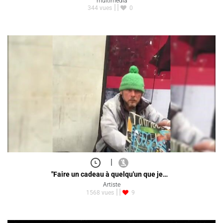
multimédia
344 vues
0
|
"Faire un cadeau à quelqu'un que je…
Artiste
1568 vues
9