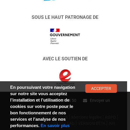
SOUS LE HAUT PATRONAGE DE
AVEC LE SOUTIEN DE
En poursuivant votre navigation
ACCEPTER
sur notre site vous acceptez
l’installation et l’utilisation de
CONTACT :
01 47 01 34 50
Envoyer un
cookies sur votre poste pour le
message
bon fonctionnement de nos
© EURO FRANCE MÉDIAS 2026
Mentions légales
RGPD
services et l'analyse de nos
Siret n°403 627 797 000 18
FAQ
VERSION BÊTA
API
performances.
En savoir plus