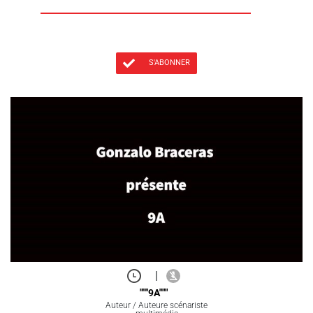
S'ABONNER
|
"""9A"""
Auteur / Auteure scénariste