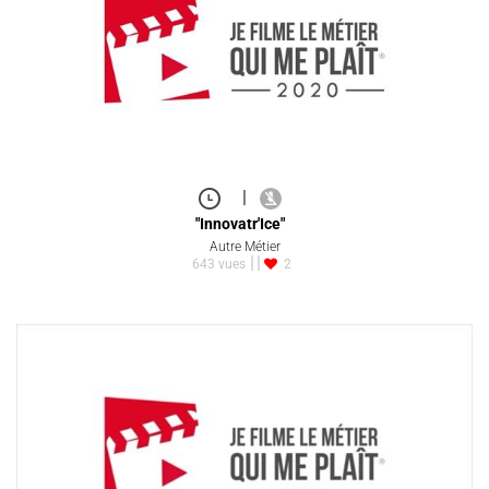
|
"Innovatr'Ice"
Autre Métier
643 vues
2