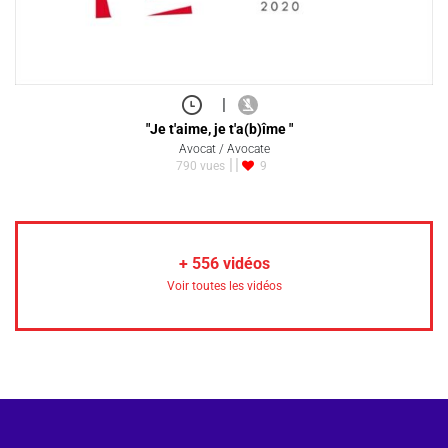
|
"Je t'aime, je t'a(b)îme "
Avocat / Avocate
790 vues
9
+
556
vidéos
Voir toutes les vidéos