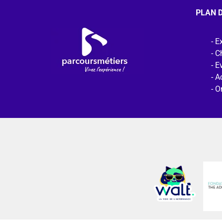
PLAN D
Ex
C
E
Ac
O