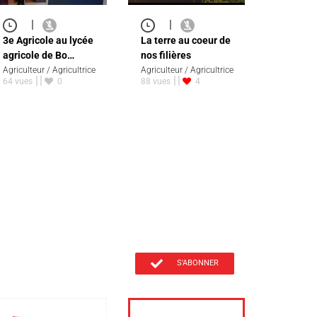
|
|
3e Agricole au lycée
La terre au coeur de
agricole de Bo…
nos filières
Agriculteur / Agricultrice
Agriculteur / Agricultrice
64 vues
0
88 vues
4
S'ABONNER