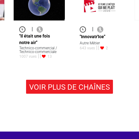
|
|
"Il était une fois
"Innovatr'Ice"
notre air"
Autre Métier
Technico-commercial /
643 vues
2
Technico-commerciale
1007 vues
13
VOIR PLUS DE CHAÎNES