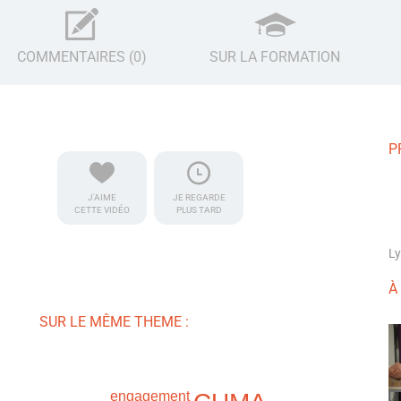
COMMENTAIRES (0)
SUR LA FORMATION
P
J'AIME
JE REGARDE
CETTE VIDÉO
PLUS TARD
Ly
À
SUR LE MÊME THEME :
engagement