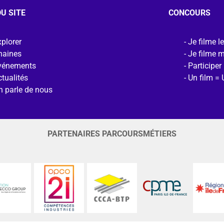
U SITE
CONCOURS
plorer
Je filme l
haines
Je filme 
vénements
Participer
tualités
Un film = 
n parle de nous
PARTENAIRES PARCOURSMÉTIERS