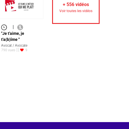
+
556
vidéos
Voir toutes les vidéos
|
"Je t'aime, je
t'a(b)îme "
Avocat / Avocate
790 vues
9