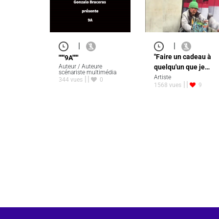
|
|
"Faire un cadeau à
"""9A"""
Auteur / Auteure
quelqu'un que je…
scénariste multimédia
Artiste
344 vues
0
1568 vues
9