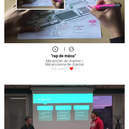
|
"rap de méca"
Mécanicien de chantier /
Mécanicienne de chantier
566 vues
2