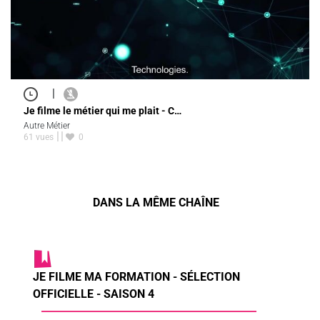
|
Je filme le métier qui me plait - C…
Autre Métier
61 vues
0
DANS LA MÊME CHAÎNE
JE FILME MA FORMATION - SÉLECTION
OFFICIELLE - SAISON 4