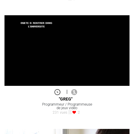
|
"GREG"
Programmeur / Programmeuse
de jeux vidéo
231 vues
2