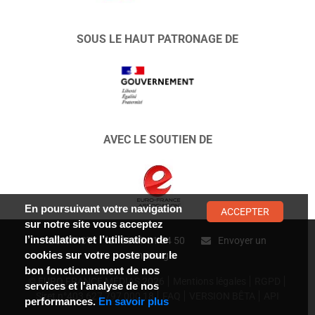
SOUS LE HAUT PATRONAGE DE
AVEC LE SOUTIEN DE
En poursuivant votre navigation
ACCEPTER
sur notre site vous acceptez
l’installation et l’utilisation de
CONTACT :
01 47 01 34 50
Envoyer un
cookies sur votre poste pour le
message
bon fonctionnement de nos
© EURO FRANCE MÉDIAS 2026
Mentions légales
RGPD
services et l'analyse de nos
Siret n°403 627 797 000 18
FAQ
VERSION BÊTA
API
performances.
En savoir plus