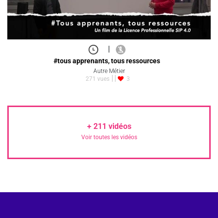
|
#tous apprenants, tous ressources
Autre Métier
271 vues
3
+
211
vidéos
Voir toutes les vidéos