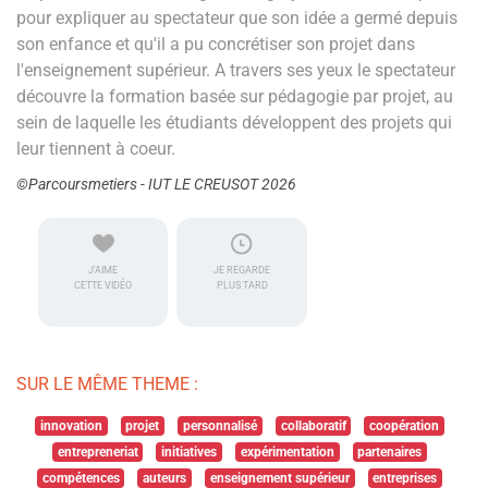
pour expliquer au spectateur que son idée a germé depuis
son enfance et qu'il a pu concrétiser son projet dans
l'enseignement supérieur. A travers ses yeux le spectateur
découvre la formation basée sur pédagogie par projet, au
sein de laquelle les étudiants développent des projets qui
leur tiennent à coeur.
©Parcoursmetiers - IUT LE CREUSOT 2026
J'AIME
JE REGARDE
CETTE VIDÉO
PLUS TARD
SUR LE MÊME THEME :
innovation
projet
personnalisé
collaboratif
coopération
entrepreneriat
initiatives
expérimentation
partenaires
compétences
auteurs
enseignement supérieur
entreprises