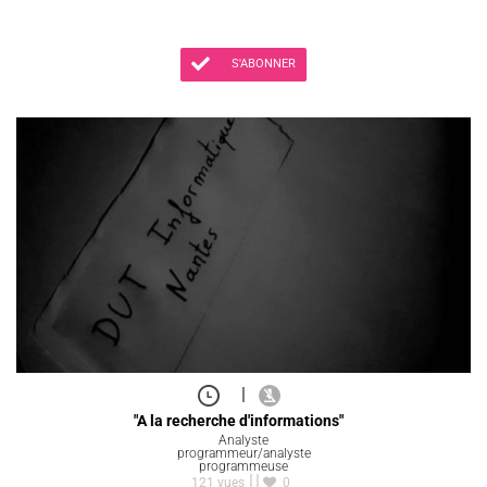
S'ABONNER
|
"A la recherche d'informations"
Analyste
programmeur/analyste
programmeuse
121 vues
0