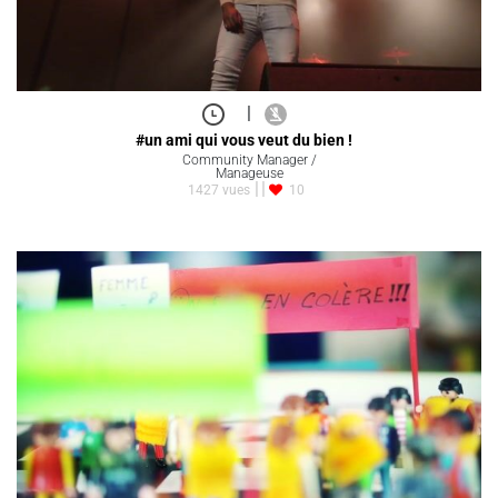
|
#un ami qui vous veut du bien !
Community Manager /
Manageuse
1427 vues
10