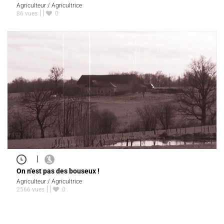
Agriculteur / Agricultrice
86 vues
0
|
On n'est pas des bouseux !
Agriculteur / Agricultrice
2566 vues
0