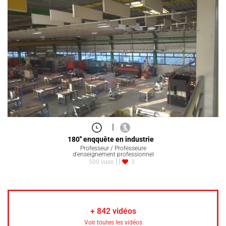
|
180'' enqquête en industrie
Professeur / Professeure
d'enseignement professionnel
500 vues
3
+
842
vidéos
Voir toutes les vidéos