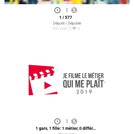
|
1 / 577
Député / Députée
459 vues
0
|
1 gars, 1 fille: 1 métier, 0 différ…