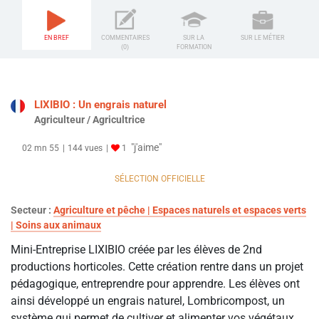
EN BREF
COMMENTAIRES
SUR LA
SUR LE MÉTIER
(0)
FORMATION
LIXIBIO : Un engrais naturel
Agriculteur / Agricultrice
"j'aime"
02 mn 55
144 vues
1
SÉLECTION OFFICIELLE
Secteur :
Agriculture et pêche | Espaces naturels et espaces verts
| Soins aux animaux
Mini-Entreprise LIXIBIO créée par les élèves de 2nd
productions horticoles. Cette création rentre dans un projet
pédagogique, entreprendre pour apprendre. Les élèves ont
ainsi développé un engrais naturel, Lombricompost, un
système qui permet de cultiver et alimenter vos végétaux