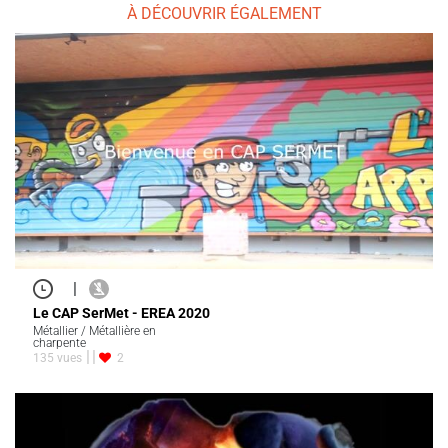
À DÉCOUVRIR ÉGALEMENT
|
Le CAP SerMet - EREA 2020
Métallier / Métallière en
charpente
135 vues
2