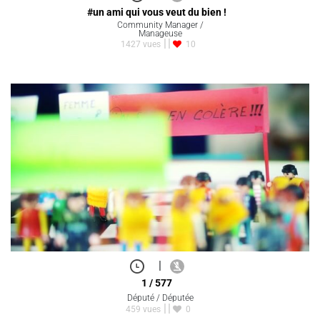
#un ami qui vous veut du bien !
Community Manager /
Manageuse
1427 vues
10
|
1 / 577
Député / Députée
459 vues
0