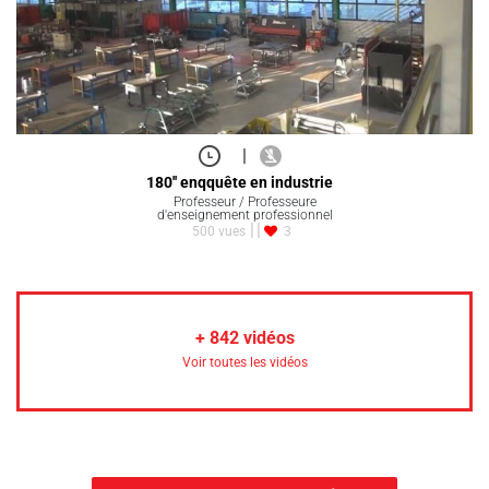
|
180'' enqquête en industrie
Professeur / Professeure
d'enseignement professionnel
500 vues
3
+
842
vidéos
Voir toutes les vidéos