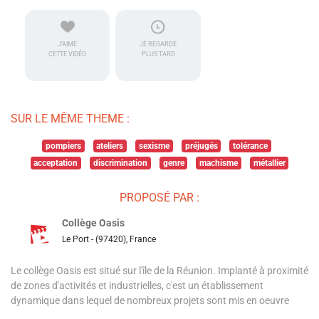
J'AIME
JE REGARDE
CETTE VIDÉO
PLUS TARD
SUR LE MÊME THEME :
pompiers
ateliers
sexisme
préjugés
tolérance
acceptation
discrimination
genre
machisme
métallier
PROPOSÉ PAR :
Collège Oasis
Le Port - (97420), France
Le collège Oasis est situé sur l'île de la Réunion. Implanté à proximité
de zones d'activités et industrielles, c'est un établissement
dynamique dans lequel de nombreux projets sont mis en oeuvre