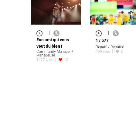
|
|
#un ami qui vous
1 / 577
veut du bien !
Député / Députée
Community Manager /
459 vues
0
Manageuse
1427 vues
10