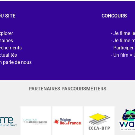
U SITE
CONCOURS
plorer
Je filme l
haines
Je filme 
vénements
Participer
tualités
Un film = 
n parle de nous
PARTENAIRES PARCOURSMÉTIERS