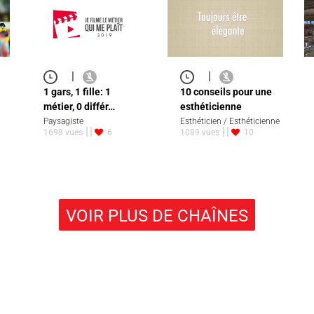
|
|
1 gars, 1 fille: 1
10 conseils pour une
métier, 0 différ…
esthéticienne
Paysagiste
Esthéticien / Esthéticienne
1698 vues
6
1089 vues
10
VOIR PLUS DE CHAÎNES