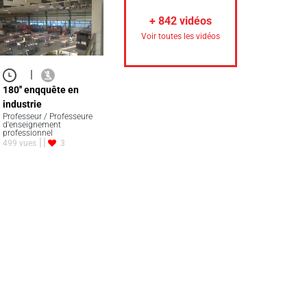
+
842
vidéos
Voir toutes les vidéos
|
180'' enqquête en
industrie
Professeur / Professeure
d'enseignement
professionnel
499 vues
3