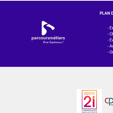
PLAN D
Ex
C
E
Ac
O