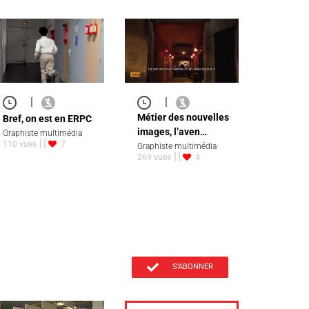
|
|
Métier des nouvelles
Bref, on est en ERPC
images, l’aven…
Graphiste multimédia
110 vues
7
Graphiste multimédia
269 vues
4
S'ABONNER