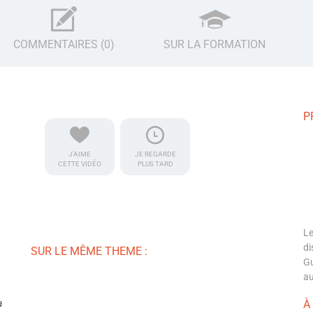
COMMENTAIRES (0)
SUR LA FORMATION
P
J'AIME
JE REGARDE
CETTE VIDÉO
PLUS TARD
Le
di
SUR LE MÊME THEME :
Gu
au
a
À