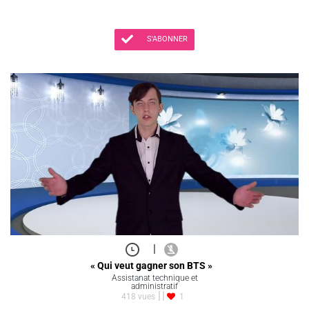
S'ABONNER
|
« Qui veut gagner son BTS »
Assistanat technique et
administratif
418 vues
1