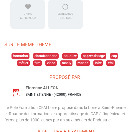
J'AIME
JE REGARDE
CETTE VIDÉO
PLUS TARD
SUR LE MÊME THEME :
formation
chaudronnerie
soudure
apprentissage
cap
métier
film
video
manly
roanne
loire
cfai
PROPOSÉ PAR :
Florence ALLEON
SAINT ETIENNE - (42000), FRANCE
Le Pôle Formation CFAI Loire propose dans la Loire à Saint-Etienne
et Roanne des formations en apprentissage du CAP à l'ingénieur et
forme plus de 1000 jeunes par an aux métiers de l'industrie.
À DÉCOUVRIR ÉGALEMENT