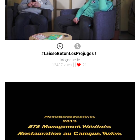
|
#LaisseBetonLesPrejuges !
Maçonnerie
12487 vues
21