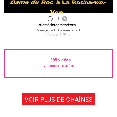
|
#lemétierdemesrêves
Management d'hôtel-restaurant
110 vues
0
+
285
vidéos
Voir toutes les vidéos
VOIR PLUS DE CHAÎNES