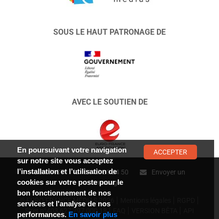
SOUS LE HAUT PATRONAGE DE
AVEC LE SOUTIEN DE
En poursuivant votre navigation
ACCEPTER
sur notre site vous acceptez
l’installation et l’utilisation de
CONTACT :
01 47 01 34 50
Envoyer un
cookies sur votre poste pour le
message
bon fonctionnement de nos
© EURO FRANCE MÉDIAS 2026
Mentions légales
RGPD
services et l'analyse de nos
Siret n°403 627 797 000 18
FAQ
VERSION BÊTA
API
performances.
En savoir plus