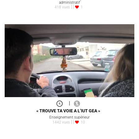
administratif
418 vues
1
|
« TROUVE TA VOIE A L’IUT GEA »
Enseignement supérieur
1442 vues
10