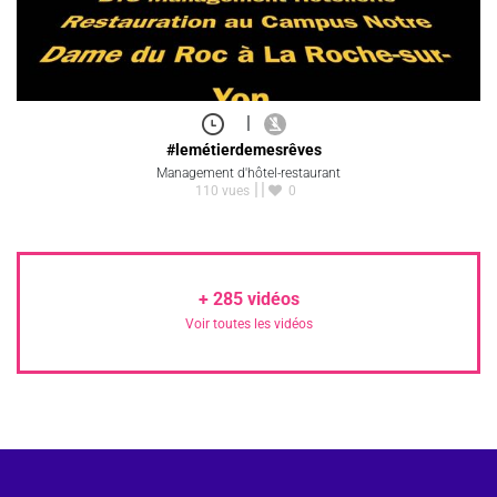
|
#lemétierdemesrêves
Management d'hôtel-restaurant
110 vues
0
+
285
vidéos
Voir toutes les vidéos