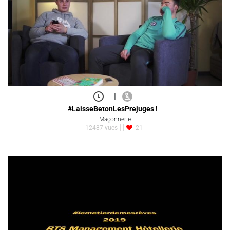
|
#LaisseBetonLesPrejuges !
Maçonnerie
12487 vues
21