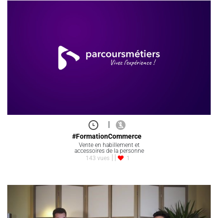
|
#FormationCommerce
Vente en habillement et
accessoires de la personne
143 vues
1