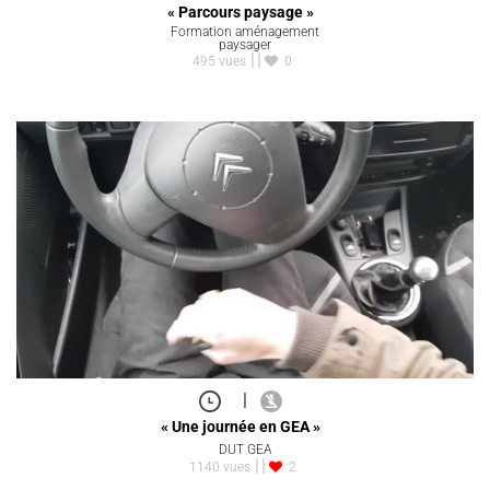
« Parcours paysage »
Formation aménagement
paysager
495 vues
0
|
« Une journée en GEA »
DUT GEA
1140 vues
2