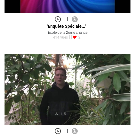
|
"Enquête Spéciale..."
Ecole de la 2ème chance
414 vues
2
|