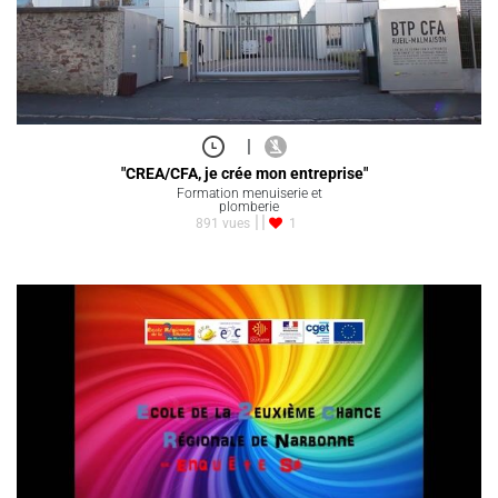
|
"CREA/CFA, je crée mon entreprise"
Formation menuiserie et
plomberie
891 vues
1