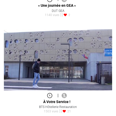
« Une journée en GEA »
DUT GEA
1140 vues
2
|
À Votre Service !
BTS Hôtellerie Restauration
1503 vues
21