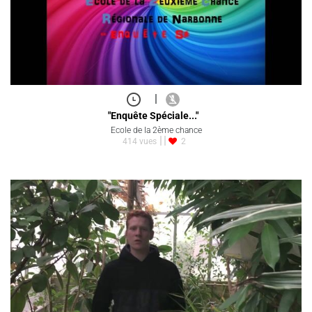
|
"Enquête Spéciale..."
Ecole de la 2ème chance
414 vues
2