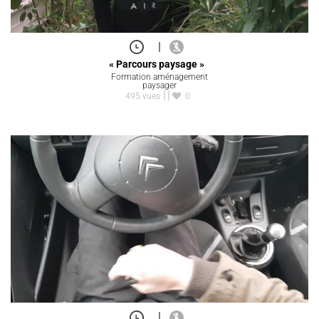
|
« Parcours paysage »
Formation aménagement
paysager
495 vues
0
|