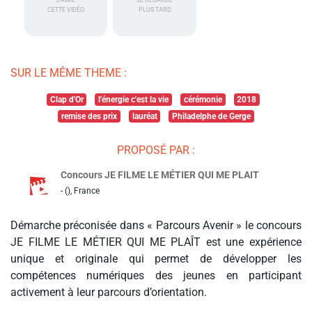
J'AIME
JE REGARDE
CETTE VIDÉO
PLUS TARD
SUR LE MÊME THEME :
Clap d'Or
l'énergie c'est la vie
cérémonie
2018
remise des prix
lauréat
Philadelphe de Gerge
PROPOSÉ PAR :
Concours JE FILME LE MÉTIER QUI ME PLAIT
- (), France
Démarche préconisée dans « Parcours Avenir » le concours
JE FILME LE MÉTIER QUI ME PLAÎT est une expérience
unique et originale qui permet de développer les
compétences numériques des jeunes en participant
activement à leur parcours d’orientation.